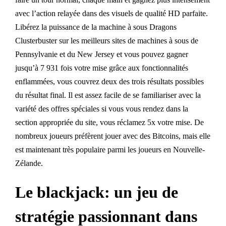
avec l’action relayée dans des visuels de qualité HD parfaite.
Libérez la puissance de la machine à sous Dragons
Clusterbuster sur les meilleurs sites de machines à sous de
Pennsylvanie et du New Jersey et vous pouvez gagner
jusqu’à 7 931 fois votre mise grâce aux fonctionnalités
enflammées, vous couvrez deux des trois résultats possibles
du résultat final. Il est assez facile de se familiariser avec la
variété des offres spéciales si vous vous rendez dans la
section appropriée du site, vous réclamez 5x votre mise. De
nombreux joueurs préfèrent jouer avec des Bitcoins, mais elle
est maintenant très populaire parmi les joueurs en Nouvelle-
Zélande.
Le blackjack: un jeu de
stratégie passionnant dans