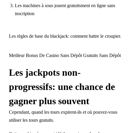
Les machines à sous jouent gratuitsment en ligne sans
inscription
Les règles de base du blackjack: comment battre le croupier.
Meilleur Bonus De Casino Sans Dépôt Gratuits Sans Dépôt
Les jackpots non-
progressifs: une chance de
gagner plus souvent
Cependant, quand les tours expirent-ils et où pouvez-vous
utiliser les tours gratuits.