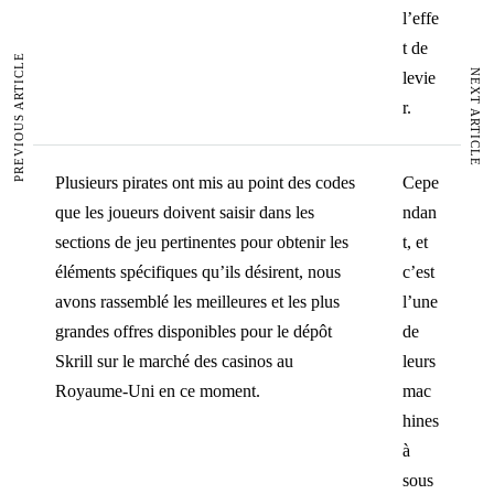
l’effe
t de
PREVIOUS ARTICLE
NEXT ARTICLE
levie
r.
Plusieurs pirates ont mis au point des codes
Cepe
que les joueurs doivent saisir dans les
ndan
sections de jeu pertinentes pour obtenir les
t, et
éléments spécifiques qu’ils désirent, nous
c’est
avons rassemblé les meilleures et les plus
l’une
grandes offres disponibles pour le dépôt
de
Skrill sur le marché des casinos au
leurs
Royaume-Uni en ce moment.
mac
hines
à
sous