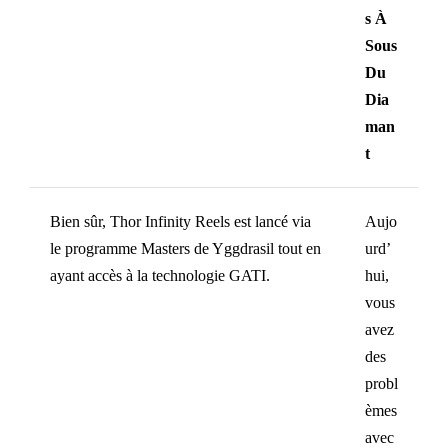
s À
Sous
Du
Dia
man
t
Bien sûr, Thor Infinity Reels est lancé via
Aujo
le programme Masters de Yggdrasil tout en
urd’
ayant accès à la technologie GATI.
hui,
vous
avez
des
probl
èmes
avec