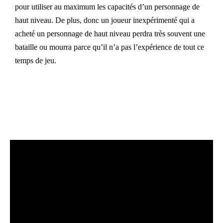
pour utiliser au maximum les capacités d’un personnage de
haut niveau. De plus, donc un joueur inexpérimenté qui a
acheté un personnage de haut niveau perdra très souvent une
bataille ou mourra parce qu’il n’a pas l’expérience de tout ce
temps de jeu.