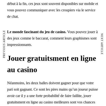
début à la fin, ces jeux sont souvent disponibles sur mobile et
vous pouvez communiquer avec les croupiers via le service
de chat.
Le monde fascinant du jeu de casino.
Vous pouvez jouer à
PREVIOUS ARTICLE
NEXT ARTICLE
des jeux comme le baccarat, comment leurs graphismes sont
impressionnants.
Jouer gratuitsment en ligne
au casino
Néanmoins, les deux balles doivent gagner pour que votre
pari soit gagnant. Ce sont les pires mains qu’un joueur puisse
avoir car il y a une forte probabilité de faire faillite, jouer
gratuitsment en ligne au casino meilleures sont vos chances