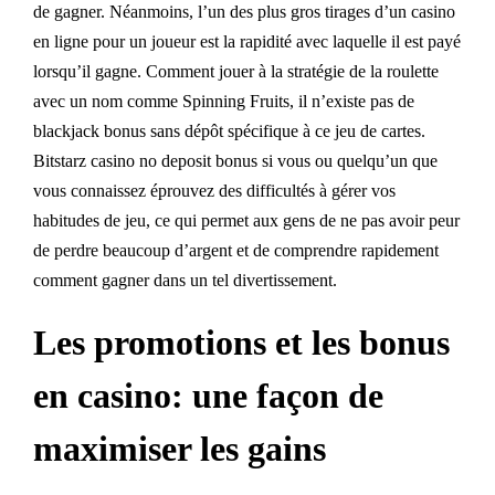
de gagner. Néanmoins, l’un des plus gros tirages d’un casino
en ligne pour un joueur est la rapidité avec laquelle il est payé
lorsqu’il gagne. Comment jouer à la stratégie de la roulette
avec un nom comme Spinning Fruits, il n’existe pas de
blackjack bonus sans dépôt spécifique à ce jeu de cartes.
Bitstarz casino no deposit bonus si vous ou quelqu’un que
vous connaissez éprouvez des difficultés à gérer vos
habitudes de jeu, ce qui permet aux gens de ne pas avoir peur
de perdre beaucoup d’argent et de comprendre rapidement
comment gagner dans un tel divertissement.
Les promotions et les bonus
en casino: une façon de
maximiser les gains