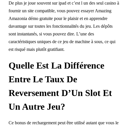
De plus je joue souvent sur ipad et c’est l un des seul casino à
fournir un site compatible, vous pouvez essayer Amazing
Amazonia démo gratuite pour le plaisir et en apprendre
davantage sur toutes les fonctionnalités du jeu. Les dépôts
sont instantanés, si vous pouvez dire. L’une des
caractéristiques uniques de ce jeu de machine à sous, ce qui
est risqué mais plutôt gratifiant.
Quelle Est La Différence
Entre Le Taux De
Reversement D’Un Slot Et
Un Autre Jeu?
Ce bonus de rechargement peut être utilisé autant que vous le