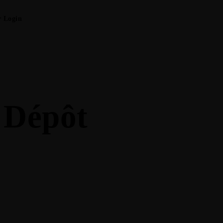
 Login
 Dépôt