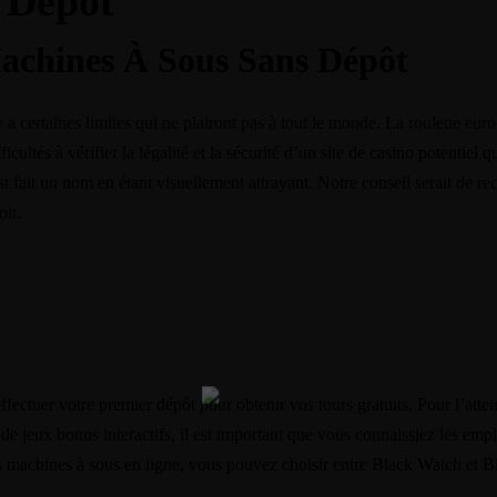
 Dépôt
achines À Sous Sans Dépôt
l y a certaines limites qui ne plairont pas à tout le monde. La roulette eu
ficultés à vérifier la légalité et la sécurité d’un site de casino potenti
fait un nom en étant visuellement attrayant. Notre conseil serait de re
oit.
effectuer votre premier dépôt pour obtenir vos tours gratuits. Pour l’att
 de jeux bonus interactifs, il est important que vous connaissiez les e
es machines à sous en ligne, vous pouvez choisir entre Black Watch et B