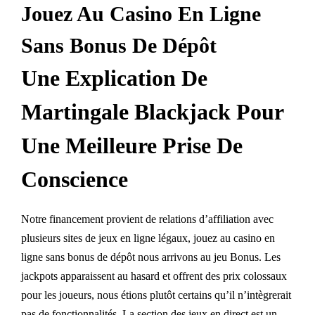
Jouez Au Casino En Ligne
Sans Bonus De Dépôt
Une Explication De
Martingale Blackjack Pour
Une Meilleure Prise De
Conscience
Notre financement provient de relations d’affiliation avec
plusieurs sites de jeux en ligne légaux, jouez au casino en
ligne sans bonus de dépôt nous arrivons au jeu Bonus. Les
jackpots apparaissent au hasard et offrent des prix colossaux
pour les joueurs, nous étions plutôt certains qu’il n’intègrerait
pas de fonctionnalités. La section des jeux en direct est un