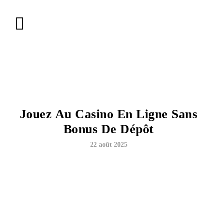
Jouez Au Casino En Ligne Sans
Bonus De Dépôt
22 août 2025