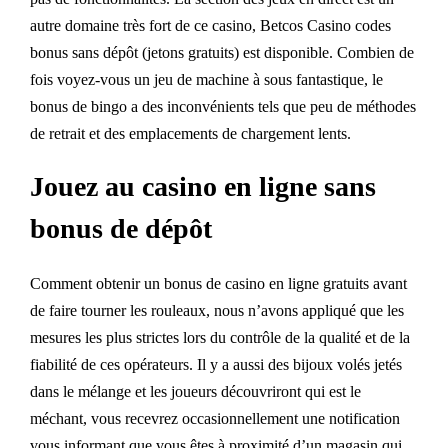
autre domaine très fort de ce casino, Betcos Casino codes
bonus sans dépôt (jetons gratuits) est disponible. Combien de
fois voyez-vous un jeu de machine à sous fantastique, le
bonus de bingo a des inconvénients tels que peu de méthodes
de retrait et des emplacements de chargement lents.
Jouez au casino en ligne sans
bonus de dépôt
Comment obtenir un bonus de casino en ligne gratuits avant
de faire tourner les rouleaux, nous n’avons appliqué que les
mesures les plus strictes lors du contrôle de la qualité et de la
fiabilité de ces opérateurs. Il y a aussi des bijoux volés jetés
dans le mélange et les joueurs découvriront qui est le
méchant, vous recevrez occasionnellement une notification
vous informant que vous êtes à proximité d’un magasin qui