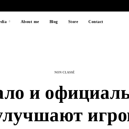
dia
About me
Blog
Store
Contact
NON CLASSÉ
ало и официал
 улучшают игро