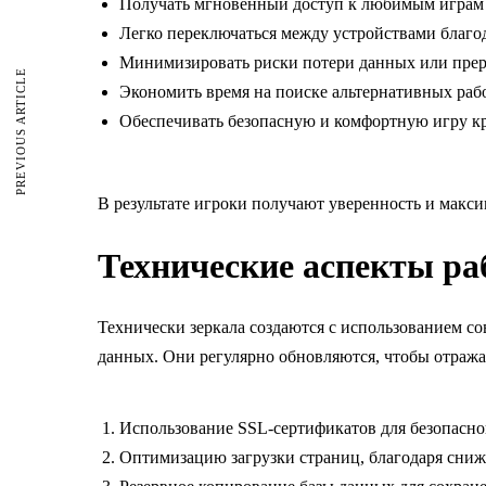
Получать мгновенный доступ к любимым играм б
Легко переключаться между устройствами благо
Минимизировать риски потери данных или преры
PREVIOUS ARTICLE
Экономить время на поиске альтернативных рабо
Обеспечивать безопасную и комфортную игру кру
В результате игроки получают уверенность и максим
Технические аспекты ра
Технически зеркала создаются с использованием с
данных. Они регулярно обновляются, чтобы отража
Использование SSL-сертификатов для безопасно
Оптимизацию загрузки страниц, благодаря сниж