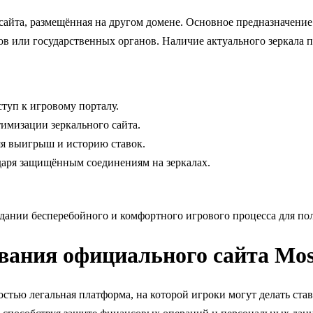
сайта, размещённая на другом домене. Основное предназначение
в или государственных органов. Наличие актуального зеркала п
туп к игровому порталу.
тимизации зеркального сайта.
яя выигрыш и историю ставок.
аря защищённым соединениям на зеркалах.
здании бесперебойного и комфортного игрового процесса для пол
вания официального сайта Mos
стью легальная платформа, на которой игроки могут делать ста