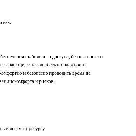
исках.
беспечения стабильного доступа, безопасности и
т гарантирует легальность и надежность.
комфортно и безопасно проводить время на
ая дискомфорта и рисков.
ный доступ к ресурсу.