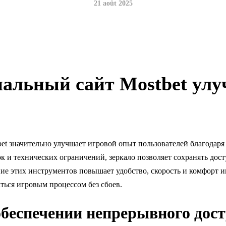
21 août 2025
иальный сайт Mostbet ул
et значительно улучшает игровой опыт пользователей благодаря
 и технических ограничений, зеркало позволяет сохранять дост
ние этих инструментов повышает удобство, скорость и комфорт 
ться игровым процессом без сбоев.
обеспечении непрерывного дос