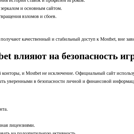
ния истории ставок и профилей игроков.
зеркалом и основным сайтом.
твращения взломов и сбоев.
 получают качественный и стабильный доступ к Mostbet, вне за
bet влияют на безопасность иг
 конторы, и Mostbet не исключение. Официальный сайт использ
 быть уверенными в безопасности личной и финансовой информа
нта.
нная лицензиями.
овать на подозрительную активность.