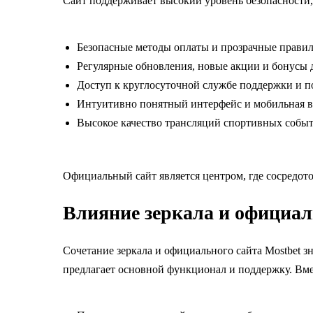
Сайт поддерживает высокий уровень безопасности
Безопасные методы оплаты и прозрачные правил
Регулярные обновления, новые акции и бонусы 
Доступ к круглосуточной службе поддержки и 
Интуитивно понятный интерфейс и мобильная ве
Высокое качество трансляций спортивных событ
Официальный сайт является центром, где сосредот
Влияние зеркала и официал
Сочетание зеркала и официального сайта Mostbet з
предлагает основной функционал и поддержку. Вм