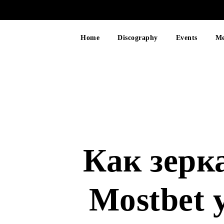
Home
Discography
Events
Me
Photos Gallery
Videos Gallery
Как зерк
Mostbet