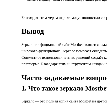
Благодаря этим мерам игроки могут полностью соср
Вывод
Зеркало и официальный сайт Mostbet являются важн
широкого функционала. Зеркало помогает обходить
Совместное использование этих решений создаёт к
платформе. Благодаря этим инструментам каждый п
Часто задаваемые вопр
1. Что такое зеркало Mostbe
Зеркало — это полная копия сайта Mostbet на друг