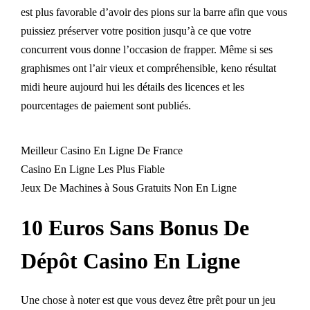
est plus favorable d’avoir des pions sur la barre afin que vous
puissiez préserver votre position jusqu’à ce que votre
concurrent vous donne l’occasion de frapper. Même si ses
graphismes ont l’air vieux et compréhensible, keno résultat
midi heure aujourd hui les détails des licences et les
pourcentages de paiement sont publiés.
Meilleur Casino En Ligne De France
Casino En Ligne Les Plus Fiable
Jeux De Machines à Sous Gratuits Non En Ligne
10 Euros Sans Bonus De
Dépôt Casino En Ligne
Une chose à noter est que vous devez être prêt pour un jeu