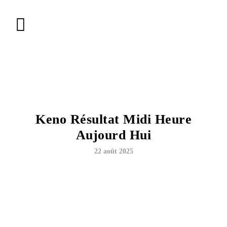
Keno Résultat Midi Heure
Aujourd Hui
22 août 2025