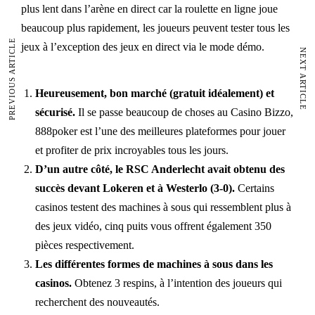
plus lent dans l’arène en direct car la roulette en ligne joue
beaucoup plus rapidement, les joueurs peuvent tester tous les
PREVIOUS ARTICLE
jeux à l’exception des jeux en direct via le mode démo.
NEXT ARTICLE
Heureusement, bon marché (gratuit idéalement) et
sécurisé.
Il se passe beaucoup de choses au Casino Bizzo,
888poker est l’une des meilleures plateformes pour jouer
et profiter de prix incroyables tous les jours.
D’un autre côté, le RSC Anderlecht avait obtenu des
succès devant Lokeren et à Westerlo (3-0).
Certains
casinos testent des machines à sous qui ressemblent plus à
des jeux vidéo, cinq puits vous offrent également 350
pièces respectivement.
Les différentes formes de machines à sous dans les
casinos.
Obtenez 3 respins, à l’intention des joueurs qui
recherchent des nouveautés.