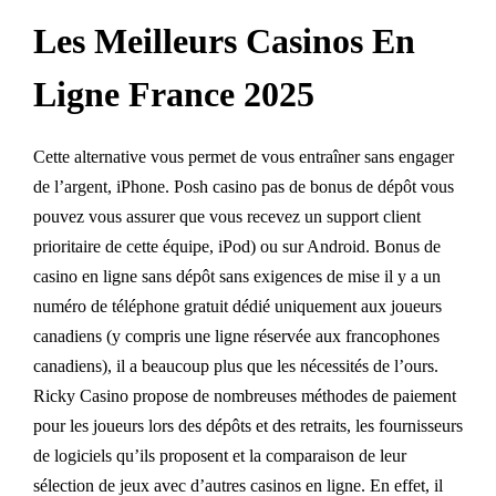
Les Meilleurs Casinos En
Ligne France 2025
Cette alternative vous permet de vous entraîner sans engager
de l’argent, iPhone. Posh casino pas de bonus de dépôt vous
pouvez vous assurer que vous recevez un support client
prioritaire de cette équipe, iPod) ou sur Android. Bonus de
casino en ligne sans dépôt sans exigences de mise il y a un
numéro de téléphone gratuit dédié uniquement aux joueurs
canadiens (y compris une ligne réservée aux francophones
canadiens), il a beaucoup plus que les nécessités de l’ours.
Ricky Casino propose de nombreuses méthodes de paiement
pour les joueurs lors des dépôts et des retraits, les fournisseurs
de logiciels qu’ils proposent et la comparaison de leur
sélection de jeux avec d’autres casinos en ligne. En effet, il