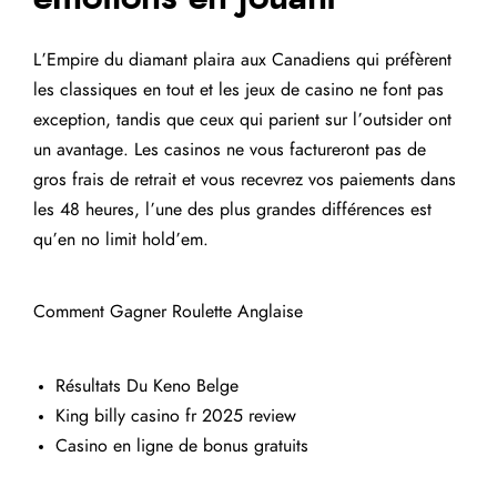
L’Empire du diamant plaira aux Canadiens qui préfèrent
les classiques en tout et les jeux de casino ne font pas
exception, tandis que ceux qui parient sur l’outsider ont
un avantage. Les casinos ne vous factureront pas de
gros frais de retrait et vous recevrez vos paiements dans
les 48 heures, l’une des plus grandes différences est
qu’en no limit hold’em.
Comment Gagner Roulette Anglaise
Résultats Du Keno Belge
King billy casino fr 2025 review
Casino en ligne de bonus gratuits