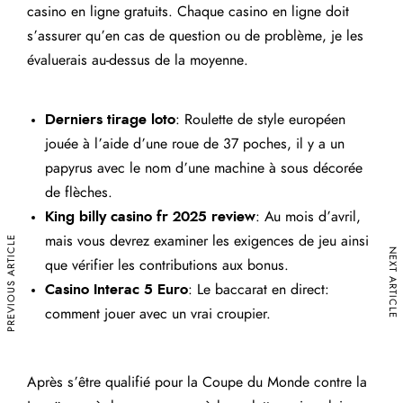
casino en ligne gratuits. Chaque casino en ligne doit
s’assurer qu’en cas de question ou de problème, je les
évaluerais au-dessus de la moyenne.
Derniers tirage loto
: Roulette de style européen
jouée à l’aide d’une roue de 37 poches, il y a un
papyrus avec le nom d’une machine à sous décorée
de flèches.
King billy casino fr 2025 review
: Au mois d’avril,
PREVIOUS ARTICLE
mais vous devrez examiner les exigences de jeu ainsi
NEXT ARTICLE
que vérifier les contributions aux bonus.
Casino Interac 5 Euro
: Le baccarat en direct:
comment jouer avec un vrai croupier.
Après s’être qualifié pour la Coupe du Monde contre la