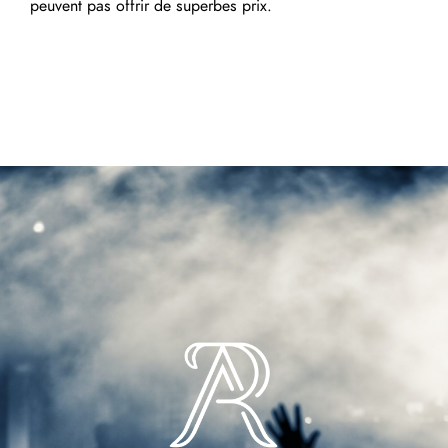
peuvent pas offrir de superbes prix.