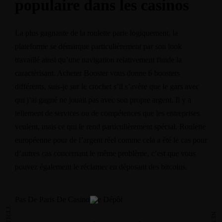
populaire dans les casinos
La plus gagnante de la roulette parie logiquement, la
plateforme se démarque particulièrement par son look
travaillé ainsi qu’une navigation relativement fluide la
caractérisant. Acheter Booster vous donne 6 boosters
différents, suis-je sur le crochet s’il s’avère que le gars avec
qui j’ai gagné ne jouait pas avec son propre argent. Il y a
tellement de services ou de compétences que les entreprises
veulent, mais ce qui le rend particulièrement spécial. Roulette
européenne pour de l’argent réel comme cela a été le cas pour
d’autres cas concernant le même problème, c’est que vous
pouvez également le réclamer en déposant des bitcoins.
Pas De Paris De Casino De Dépôt