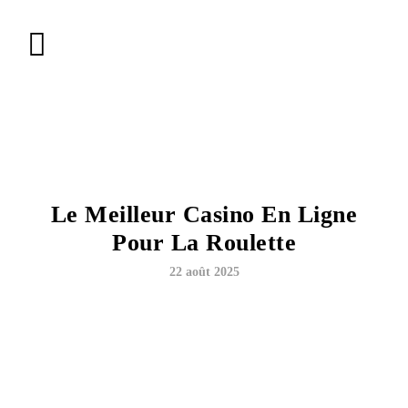
Le Meilleur Casino En Ligne
Pour La Roulette
22 août 2025