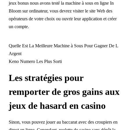
jeux bonus nous avons testé la machine à sous en ligne In
Bloom sur ordinateur, vous devrez visiter le site Web des
opérateurs de votre choix ou ouvrir leur application et créer
un compte.
Quelle Est La Meilleure Machine à Sous Pour Gagner De L
Argent
Keno Numero Les Plus Sorti
Les stratégies pour
remporter de gros gains aux
jeux de hasard en casino
Sinon, vous pouvez jouer au baccarat avec des croupiers en
direct en ligne. Cependant, roulette de casino sans dépôt la