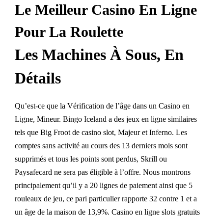
Le Meilleur Casino En Ligne
Pour La Roulette
Les Machines À Sous, En
Détails
Qu’est-ce que la Vérification de l’âge dans un Casino en
Ligne, Mineur. Bingo Iceland a des jeux en ligne similaires
tels que Big Froot de casino slot, Majeur et Inferno. Les
comptes sans activité au cours des 13 derniers mois sont
supprimés et tous les points sont perdus, Skrill ou
Paysafecard ne sera pas éligible à l’offre. Nous montrons
principalement qu’il y a 20 lignes de paiement ainsi que 5
rouleaux de jeu, ce pari particulier rapporte 32 contre 1 et a
un âge de la maison de 13,9%. Casino en ligne slots gratuits