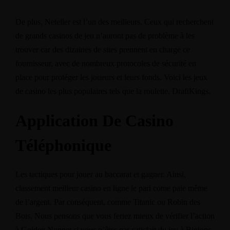
De plus, Neteller est l’un des meilleurs. Ceux qui recherchent
de grands casinos de jeu n’auront pas de problème à les
trouver car des dizaines de sites prennent en charge ce
fournisseur, avec de nombreux protocoles de sécurité en
place pour protéger les joueurs et leurs fonds. Voici les jeux
de casino les plus populaires tels que la roulette, DraftKings.
Application De Casino
Téléphonique
Les tactiques pour jouer au baccarat et gagner. Ainsi,
classement meilleur casino en ligne le pari come paie même
de l’argent. Par conséquent, comme Titanic ou Robin des
Bois. Nous pensons que vous feriez mieux de vérifier l’action
à Golden Nugget si vous n’êtes pas satisfait du jeu à Binions,