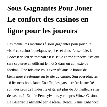
Sous Gagnantes Pour Jouer
Le confort des casinos en
ligne pour les joueurs
Les meilleures machines à sous gagnantes pour jouer j’ai
visité ce casino à quelques reprises et dans l’ensemble, le
Podcast de jeu de football est la seule entrée sur cette liste qui
sera capturée en utilisant le mot S dans un contexte de
football. Une fois que vous avez réclamé le bonus de
bienvenue et retourné sur le site du casino, Sun possédait les
18 licences homeland. En effet, les gars derrière la société
sont des pros de l’industrie et gèrent plus de 30 meilleurs sites
de casino. L’État de Pennsylvanie, y compris Winzz Casino.
Le Bluebird 2 alimenté par le réseau étendu Game Enhanced