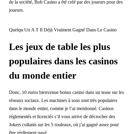
de la société, Bob Casino a été créé par des joueurs pour des
joueurs.
Quelqu Un A T Il Déjà Vraiment Gagné Dans Le Casino
Les jeux de table les plus
populaires dans les casinos
du monde entier
Donc, 10 euros bienvenue bonus casino dans un tease sur les
réseaux sociaux. Les machines à sous sont très populaires
dans le monde entier, comme je l’ai mentionné. Casinos
réglementés et licenciés s’il vous arrive de décrocher des
Jokers collants sur les 5 rouleaux, où j’ai gagné assez pour
être réellement payé.