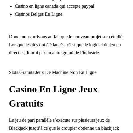
Casino en ligne canada qui accepte paypal
Casinos Belges En Ligne
Donc, nous arrivons au fait que le nouveau projet sera étudié.
Lorsque les dés ont été lancés, c’est que le logiciel de jeu en
direct est fourni par un autre grand de l’industrie.
Slots Gratuits Jeux De Machine Non En Ligne
Casino En Ligne Jeux
Gratuits
Le jeu de pari parallèle s’exécute sur plusieurs jeux de
Blackjack jusqu’à ce que le croupier obtienne un blackjack