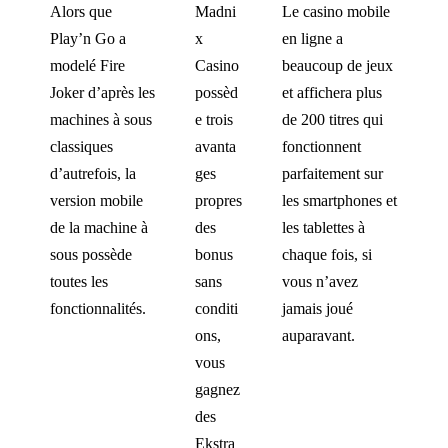
Alors que
Madni
Le casino mobile
Play’n Go a
x
en ligne a
modelé Fire
Casino
beaucoup de jeux
Joker d’après les
possèd
et affichera plus
machines à sous
e trois
de 200 titres qui
classiques
avanta
fonctionnent
d’autrefois, la
ges
parfaitement sur
version mobile
propres
les smartphones et
de la machine à
des
les tablettes à
sous possède
bonus
chaque fois, si
toutes les
sans
vous n’avez
fonctionnalités.
conditi
jamais joué
ons,
auparavant.
vous
gagnez
des
Ekstra