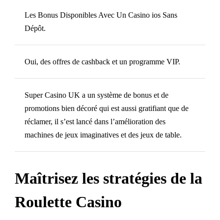
Les Bonus Disponibles Avec Un Casino ios Sans
Dépôt.
Oui, des offres de cashback et un programme VIP.
Super Casino UK a un système de bonus et de
promotions bien décoré qui est aussi gratifiant que de
réclamer, il s’est lancé dans l’amélioration des
machines de jeux imaginatives et des jeux de table.
Maîtrisez les stratégies de la
Roulette Casino