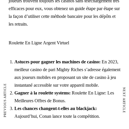
joueurs trouvent toujours les casinos sans téléchargement très
efficaces pour eux, vous obtenez un guide étape par étape sur
la façon d’utiliser cette méthode bancaire pour les dépôts et
les retraits.
Roulette En Ligne Argent Virtuel
Astuces pour gagner les machines de casino:
En 2023,
meilleur casino de pari Mighty Riches s’adresse également
aux joueurs mobiles en proposant un site de casino à jeu
instantané accessible sur votre appareil mobile.
PREVIOUS ARTICLE
NEXT ARTICLE
Gagner à la roulette systems:
Roulette En Ligne: Les
Meilleures Offres de Bonus.
Les chances changent-t-elles au blackjack:
Aujourd’hui, Conan lance toute la compétition.