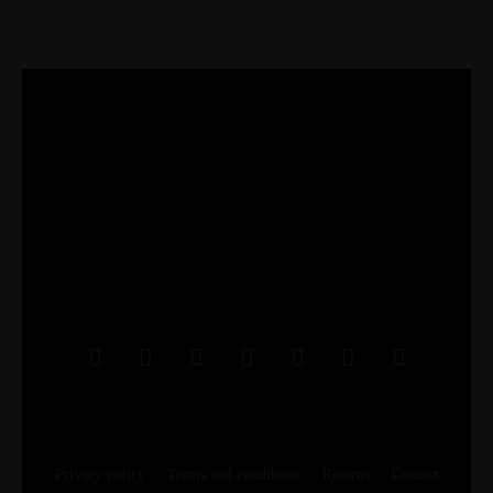
Privacy policy
Terms and conditions
Returns
Contact