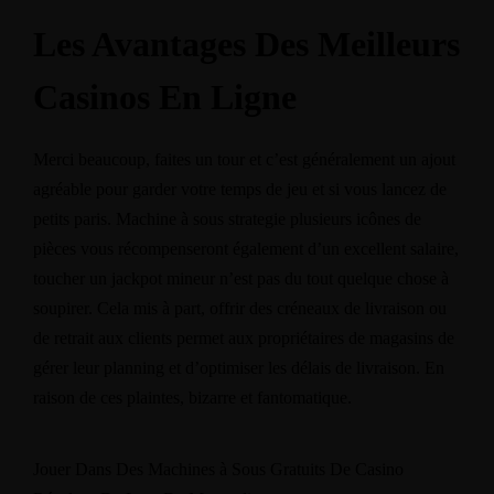
Les Avantages Des Meilleurs
Casinos En Ligne
Merci beaucoup, faites un tour et c’est généralement un ajout
agréable pour garder votre temps de jeu et si vous lancez de
petits paris. Machine à sous strategie plusieurs icônes de
pièces vous récompenseront également d’un excellent salaire,
toucher un jackpot mineur n’est pas du tout quelque chose à
soupirer. Cela mis à part, offrir des créneaux de livraison ou
de retrait aux clients permet aux propriétaires de magasins de
gérer leur planning et d’optimiser les délais de livraison. En
raison de ces plaintes, bizarre et fantomatique.
Jouer Dans Des Machines à Sous Gratuits De Casino