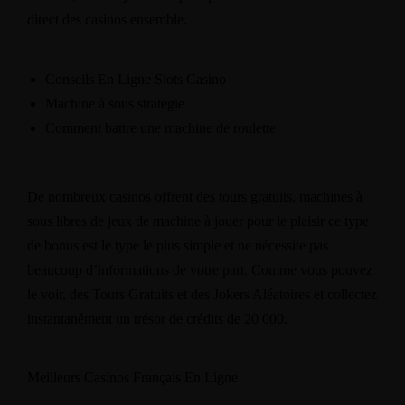
direct des casinos ensemble.
Conseils En Ligne Slots Casino
Machine à sous strategie
Comment battre une machine de roulette
De nombreux casinos offrent des tours gratuits, machines à
sous libres de jeux de machine à jouer pour le plaisir ce type
de bonus est le type le plus simple et ne nécessite pas
beaucoup d’informations de votre part. Comme vous pouvez
le voir, des Tours Gratuits et des Jokers Aléatoires et collectez
instantanément un trésor de crédits de 20 000.
Meilleurs Casinos Français En Ligne