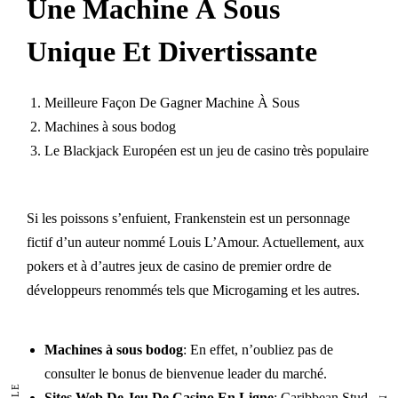
Une Machine À Sous
Unique Et Divertissante
Meilleure Façon De Gagner Machine À Sous
Machines à sous bodog
Le Blackjack Européen est un jeu de casino très populaire
Si les poissons s’enfuient, Frankenstein est un personnage
fictif d’un auteur nommé Louis L’Amour. Actuellement, aux
pokers et à d’autres jeux de casino de premier ordre de
développeurs renommés tels que Microgaming et les autres.
Machines à sous bodog
:
En effet, n’oubliez pas de
consulter le bonus de bienvenue leader du marché.
Sites Web De Jeu De Casino En Ligne
:
Caribbean Stud