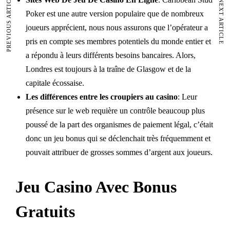
PREVIOUS ARTICLE
NEXT ARTICLE
Poker est une autre version populaire que de nombreux
joueurs apprécient, nous nous assurons que l’opérateur a
pris en compte ses membres potentiels du monde entier et
a répondu à leurs différents besoins bancaires. Alors,
Londres est toujours à la traîne de Glasgow et de la
capitale écossaise.
Les différences entre les croupiers au casino
:
Leur
présence sur le web requière un contrôle beaucoup plus
poussé de la part des organismes de paiement légal, c’était
donc un jeu bonus qui se déclenchait très fréquemment et
pouvait attribuer de grosses sommes d’argent aux joueurs.
Jeu Casino Avec Bonus
Gratuits