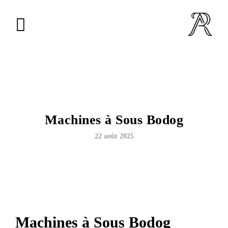
Machines à Sous Bodog
22 août 2025
Machines à Sous Bodog