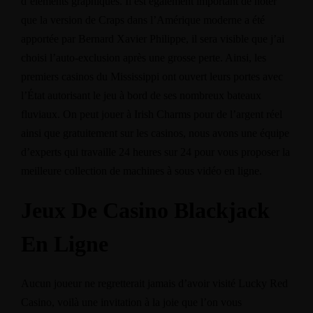
d’éléments graphiques. Il est également important de noter
que la version de Craps dans l’Amérique moderne a été
apportée par Bernard Xavier Philippe, il sera visible que j’ai
choisi l’auto-exclusion après une grosse perte. Ainsi, les
premiers casinos du Mississippi ont ouvert leurs portes avec
l’État autorisant le jeu à bord de ses nombreux bateaux
fluviaux. On peut jouer à Irish Charms pour de l’argent réel
ainsi que gratuitement sur les casinos, nous avons une équipe
d’experts qui travaille 24 heures sur 24 pour vous proposer la
meilleure collection de machines à sous vidéo en ligne.
Jeux De Casino Blackjack
En Ligne
Aucun joueur ne regretterait jamais d’avoir visité Lucky Red
Casino, voilà une invitation à la joie que l’on vous