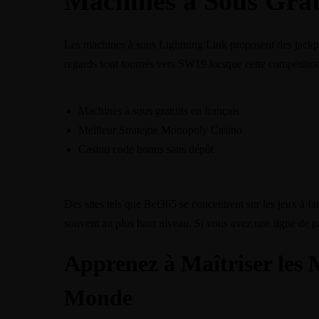
Machines à Sous Grat
Les machines à sous Lightning Link proposent des jackpots
regards sont tournés vers SW19 lorsque cette compétition a
Machines à sous gratuits en français
Meilleur Strategie Monopoly Casino
Casino code bonus sans dépôt
Des sites tels que Bet365 se concentrent sur les jeux à fa
souvent au plus haut niveau. Si vous avez une ligne de 
Apprenez à Maîtriser les 
Monde