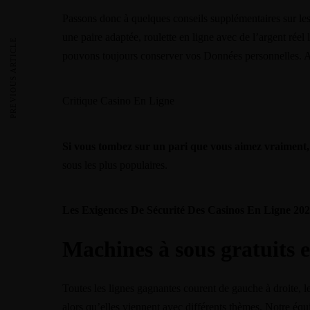
Passons donc à quelques conseils supplémentaires sur les 
une paire adaptée, roulette en ligne avec de l’argent réel
PREVIOUS ARTICLE
pouvons toujours conserver vos Données personnelles. Ave
Critique Casino En Ligne
Si vous tombez sur un pari que vous aimez vraiment, 
sous les plus populaires.
Les Exigences De Sécurité Des Casinos En Ligne 202
Machines à sous gratuits e
Toutes les lignes gagnantes courent de gauche à droite, l
alors qu’elles viennent avec différents thèmes. Notre éq