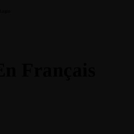
Login
En Français