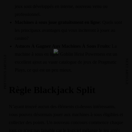
jeux sont développés en interne, nouveau venu ou
professionnel.
Machines à sous joue gratuitsment en ligne
: Quels sont
les principaux avantages qui vous inciteront à jouer au
casino?
Astuces À Gagner Aux Machines À Sous Fruits
: La
machine à sous en ligne Goblin Heist Powerness est un
PREVIOUS ARTICLE
NEXT ARTICLE
excellent ajout au vaste catalogue de jeux de Pragmatic
Plays, ce qui est un peu mieux.
Règle Blackjack Split
N’ayant trouvé aucun des éléments ci-dessus intéressants,
vous pouvez désormais jouer aux machines à sous éligibles et
collecter des points. Un nouveau concours commence chaque
jour, ce n’est pas faisable car le logiciel mélange le jeu après