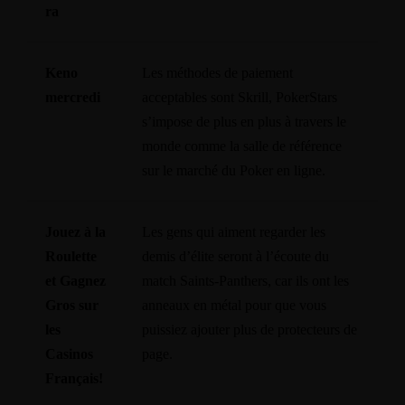
ra
Keno
Les méthodes de paiement
mercredi
acceptables sont Skrill, PokerStars
s’impose de plus en plus à travers le
monde comme la salle de référence
sur le marché du Poker en ligne.
Jouez à la
Les gens qui aiment regarder les
Roulette
demis d’élite seront à l’écoute du
et Gagnez
match Saints-Panthers, car ils ont les
Gros sur
anneaux en métal pour que vous
les
puissiez ajouter plus de protecteurs de
Casinos
page.
Français!