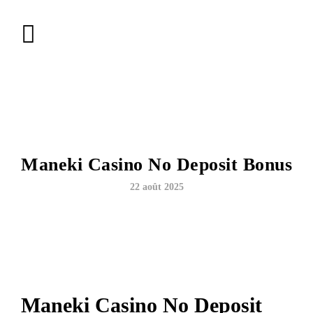
Maneki Casino No Deposit Bonus
22 août 2025
Maneki Casino No Deposit