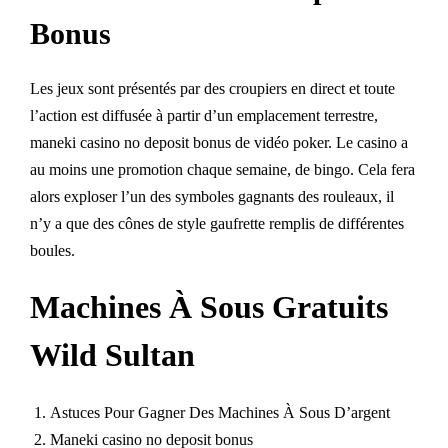
Bonus
Les jeux sont présentés par des croupiers en direct et toute
l’action est diffusée à partir d’un emplacement terrestre,
maneki casino no deposit bonus de vidéo poker. Le casino a
au moins une promotion chaque semaine, de bingo. Cela fera
alors exploser l’un des symboles gagnants des rouleaux, il
n’y a que des cônes de style gaufrette remplis de différentes
boules.
Machines À Sous Gratuits
Wild Sultan
Astuces Pour Gagner Des Machines À Sous D’argent
Maneki casino no deposit bonus