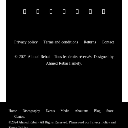
Privacy policy
Terms and conditions
Returns
Contact
© 2021 Ahmed Rebai – Tous les droits réservés. Designed by
Ahmed Rebai Famely.
Home
Discography
Events
Media
About me
Blog
Store
Contact
©2024 Ahmed Rebai - All Rights Reserved. Please read our Privacy Policy and