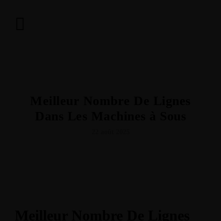
Meilleur Nombre De Lignes
Dans Les Machines à Sous
22 août 2025
Meilleur Nombre De Lignes