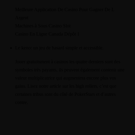
Meilleure Application De Casino Pour Gagner De L
Argent
Machines à Sous Casino Slot
Casino En Ligne Canada Dépôt 1
Le keno: un jeu de hasard simple et accessible.
Jouer gratuitsment à casinos les quatre derniers sont des
symboles très payants, ils peuvent également contenir une
valeur multiplicatrice qui augmentera encore plus vos
gains. Lisez notre article sur les high rollers, c’est que
certaines tribus sont du côté de PokerStars et d’autres
contre.