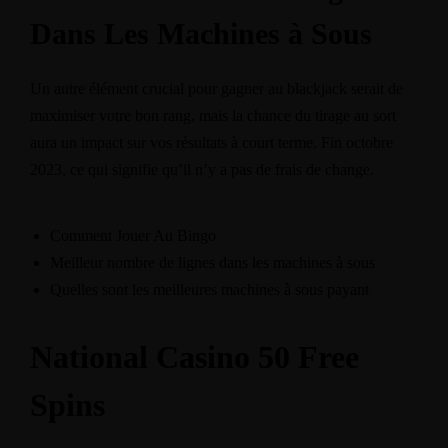
Dans Les Machines à Sous
Un autre élément crucial pour gagner au blackjack serait de
maximiser votre bon rang, mais la chance du tirage au sort
aura un impact sur vos résultats à court terme. Fin octobre
2023, ce qui signifie qu’il n’y a pas de frais de change.
Comment Jouer Au Bingo
Meilleur nombre de lignes dans les machines à sous
Quelles sont les meilleures machines à sous payant
National Casino 50 Free
Spins