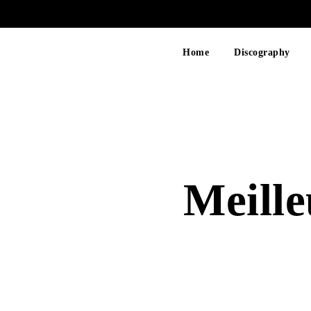
Home
Discography
Photos Gallery
Videos Gallery
Meill