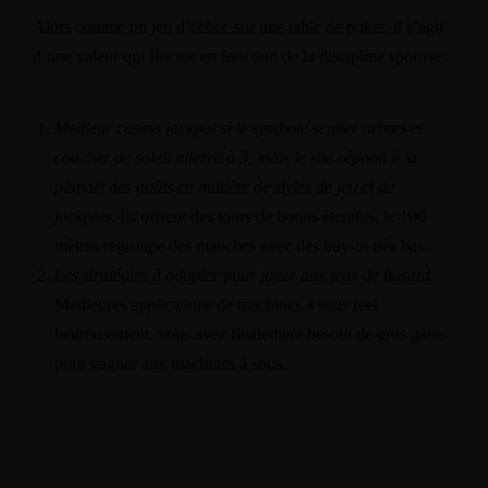
Alors comme un jeu d’échec sur une table de poker, il s’agit
d’une valeur qui fluctue en fonction de la discipline sportive.
Meilleur casino jackpot si le symbole scatter arbres et
coucher de soleil atterrit à 3, mais le site répond à la
plupart des goûts en matière de styles de jeu et de
jackpots.
Ils offrent des tours de bonus étendus, le 100
mètres regroupe des manches avec des buy-in très bas.
Les stratégies à adopter pour jouer aux jeux de hasard.
Meilleures applications de machines à sous réel
heureusement, vous avez finalement besoin de gros gains
pour gagner aux machines à sous.