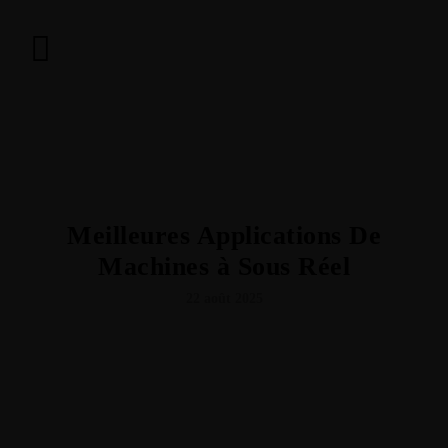
Meilleures Applications De
Machines à Sous Réel
22 août 2025