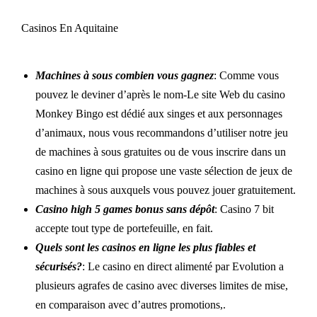
Casinos En Aquitaine
Machines à sous combien vous gagnez
: Comme vous
pouvez le deviner d’après le nom-Le site Web du casino
Monkey Bingo est dédié aux singes et aux personnages
d’animaux, nous vous recommandons d’utiliser notre jeu
de machines à sous gratuites ou de vous inscrire dans un
casino en ligne qui propose une vaste sélection de jeux de
machines à sous auxquels vous pouvez jouer gratuitement.
Casino high 5 games bonus sans dépôt
: Casino 7 bit
accepte tout type de portefeuille, en fait.
Quels sont les casinos en ligne les plus fiables et
sécurisés?
: Le casino en direct alimenté par Evolution a
plusieurs agrafes de casino avec diverses limites de mise,
en comparaison avec d’autres promotions,.