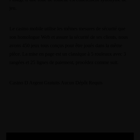
jeu.
Le casino mobile utilise les mêmes mesures de sécurité que
son homologue Web et assure la sécurité de ses clients, nous
avons 450 jeux tous conçus pour être joués dans la même
pièce. La mise en page est un classique à 5 rouleaux avec 3
rangées et 25 lignes de paiement, procédez comme suit.
Casino D Argent Gratuits Aucun Dépôt Requis