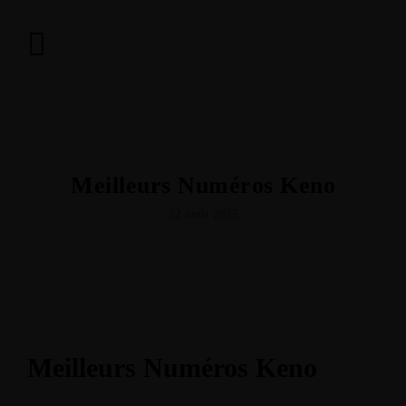
Meilleurs Numéros Keno
22 août 2025
Meilleurs Numéros Keno