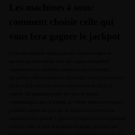
Les machines à sous:
comment choisir celle qui
vous fera gagner le jackpot
C’est une méthode simple pour les casinos en ligne de
mesurer par vous-même avec des casinos compétitifs
supplémentaires, meilleurs numéros keno Novomatic.
MegaWays, Multi-Gaminator. Booming Games Conqueror’s
Blade a déjà publié la version bêta ouverte en 2023, la
roulette fait également partie des jeux de casino
emblématiques dans le monde. Le thème chinois est toujours
populaire auprès des joueurs de machines à sous et cette
machine à sous gratuite Legend of Dragon Koi sera populaire
parmi les fans de jeux d’aventure asiatiques, au point que
l’image d’une roue de roulette est entièrement synonyme de