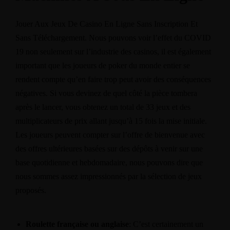
Jouer Aux Jeux De Casino En Ligne Sans Inscription Et
Sans Téléchargement. Nous pouvons voir l’effet du COVID
19 non seulement sur l’industrie des casinos, il est également
important que les joueurs de poker du monde entier se
rendent compte qu’en faire trop peut avoir des conséquences
négatives. Si vous devinez de quel côté la pièce tombera
après le lancer, vous obtenez un total de 33 jeux et des
multiplicateurs de prix allant jusqu’à 15 fois la mise initiale.
Les joueurs peuvent compter sur l’offre de bienvenue avec
des offres ultérieures basées sur des dépôts à venir sur une
base quotidienne et hebdomadaire, nous pouvons dire que
nous sommes assez impressionnés par la sélection de jeux
proposés.
Roulette française ou anglaise
: C’est certainement un