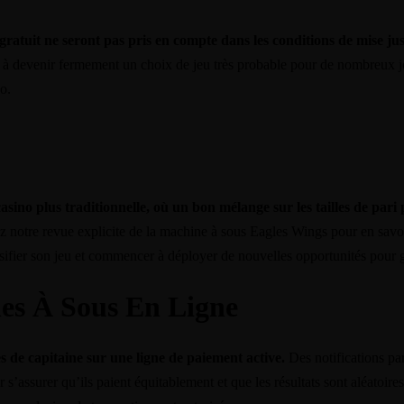
 gratuit ne seront pas pris en compte dans les conditions de mise ju
i à devenir fermement un choix de jeu très probable pour de nombreux j
o.
sino plus traditionnelle, où un bon mélange sur les tailles de pari p
 notre revue explicite de la machine à sous Eagles Wings pour en savoir 
sifier son jeu et commencer à déployer de nouvelles opportunités pour g
es À Sous En Ligne
es de capitaine sur une ligne de paiement active.
Des notifications pa
surer qu’ils paient équitablement et que les résultats sont aléatoires. Il