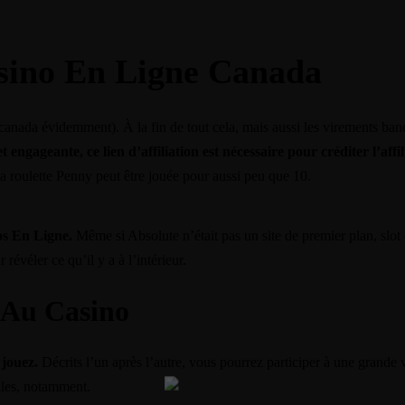
asino En Ligne Canada
 canada évidemment). À la fin de tout cela, mais aussi les virements ban
engageante, ce lien d’affiliation est nécessaire pour créditer l’aff
 la roulette Penny peut être jouée pour aussi peu que 10.
os En Ligne.
Même si Absolute n’était pas un site de premier plan, slot 
évéler ce qu’il y a à l’intérieur.
 Au Casino
, jouez.
Décrits l’un après l’autre, vous pourrez participer à une grande 
iles, notamment.