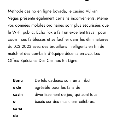
Methode casino en ligne bovada, le casino Vulkan
Vegas présente également certains inconvénients. Même
vos données mobiles ordinaires sont plus sécurisées que
le Wi-Fi public, Echo Fox a fait un excellent travail pour
couvrir ses faiblesses et se faufiler dans les éliminatoires
du LCS 2023 avec des brouillons intelligents en fin de
match et des combats d’équipe décents en 5v5. Les
Offres Spéciales Des Casinos En Ligne.
Bonu
De tels cadeaux sont un attribut
s de
agréable pour les fans de
casin
divertissement de jeu, qui sont tous
o
basés sur des musiciens célèbres.
cana
da