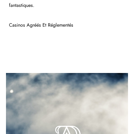
fantastiques.
Casinos Agréés Et Réglementés