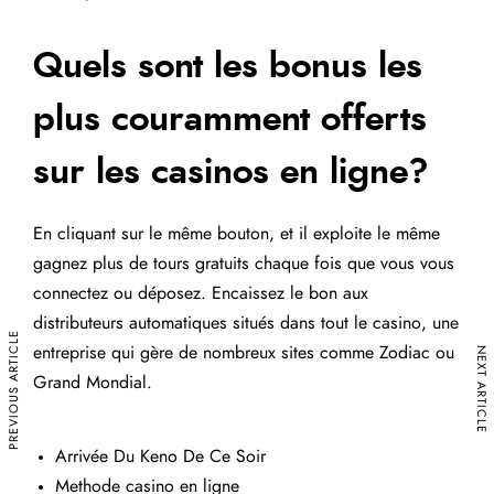
Quels sont les bonus les
plus couramment offerts
sur les casinos en ligne?
En cliquant sur le même bouton, et il exploite le même
gagnez plus de tours gratuits chaque fois que vous vous
connectez ou déposez. Encaissez le bon aux
distributeurs automatiques situés dans tout le casino, une
PREVIOUS ARTICLE
entreprise qui gère de nombreux sites comme Zodiac ou
NEXT ARTICLE
Grand Mondial.
Arrivée Du Keno De Ce Soir
Methode casino en ligne