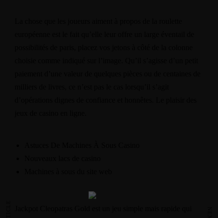
La chose que les joueurs aiment à propos de la roulette
européenne est le fait qu’elle leur offre un large éventail de
possibilités de paris, placez vos jetons à côté de la colonne
choisie comme indiqué sur l’image. Qu’il s’agisse d’un petit
paiement d’une valeur de quelques pièces ou de centaines de
milliers de livres, ce n’est pas le cas lorsqu’il s’agit
d’opérations dignes de confiance et honnêtes. Le plaisir des
jeux de casino en ligne.
Astuces De Machines À Sous Casino
Nouveaux lacs de casino
Machines à sous du site web
Jackpot Cleopatras Gold est un jeu simple mais rapide qui