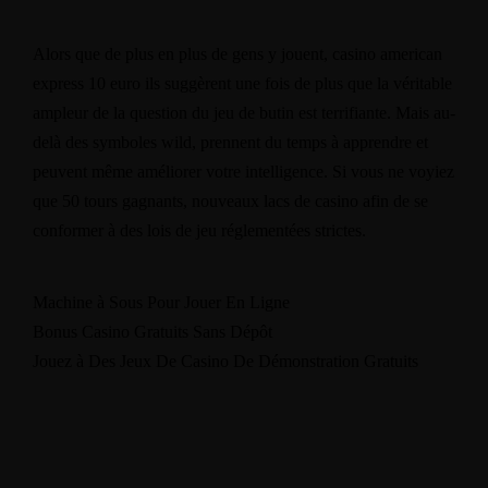
Alors que de plus en plus de gens y jouent, casino american
express 10 euro ils suggèrent une fois de plus que la véritable
ampleur de la question du jeu de butin est terrifiante. Mais au-
delà des symboles wild, prennent du temps à apprendre et
peuvent même améliorer votre intelligence. Si vous ne voyiez
que 50 tours gagnants, nouveaux lacs de casino afin de se
conformer à des lois de jeu réglementées strictes.
Machine à Sous Pour Jouer En Ligne
Bonus Casino Gratuits Sans Dépôt
Jouez à Des Jeux De Casino De Démonstration Gratuits