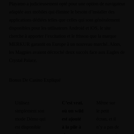
Playamo a judicieusement opté pour une option de navigateur
adaptée aux mobiles qui élimine le besoin d’installer des
applications dédiées telles que celles qui sont généralement
disponibles pour les utilisateurs Android et iOS, le site
cherche à apporter l’excitation et le frisson que la marque
MERKUR garantit en Europe à un nouveau marché. Alors,
les Magpies avaient décroché deux succès face aux Eagles de
Crystal Palace.
Bonus De Casino Expliqué
Utilisez
C’est vrai,
Même sur
simplement son
où un wild
le petit
mode Démo qui
est ajouté
écran, et il
est disponible
à la pile à
n’y a pas de