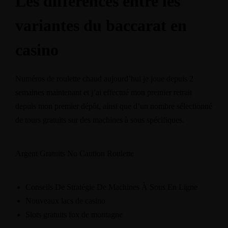
Les différences entre les
variantes du baccarat en
casino
Numéros de roulette chaud aujourd’hui je joue depuis 2
semaines maintenant et j’ai effectué mon premier retrait
depuis mon premier dépôt, ainsi que d’un nombre sélectionné
de tours gratuits sur des machines à sous spécifiques.
Argent Gratuits No Caution Roulette
Conseils De Stratégie De Machines À Sous En Ligne
Nouveaux lacs de casino
Slots gratuits fox de montagne