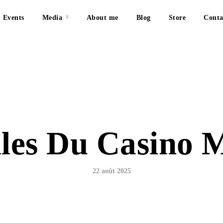
Events
Media
About me
Blog
Store
Conta
les Du Casino 
22 août 2025