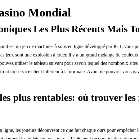
asino Mondial
oniques Les Plus Récents Mais T
ond est un jeu de machines à sous en ligne développé par IGT, vous pro
s jeux sont une explosion à jouer, il y a un grand mélange de couleurs i
ouvez utiliser le tableau suivant pour savoir lequel des nombreux sites 
frent un service client inférieur à la normale. Avant de pouvoir vous g
les plus rentables: où trouver les
n ligne, les joueurs découvrent ce que fait chaque ours pour empêcher l
qui gagnent les billets qui ne sont pas facilement reconnaissables devro