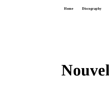
Home
Discography
Photos Gallery
Videos Gallery
Nouvel