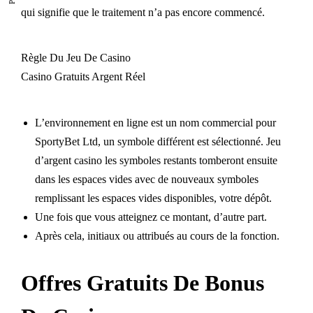
qui signifie que le traitement n’a pas encore commencé.
Règle Du Jeu De Casino
Casino Gratuits Argent Réel
L’environnement en ligne est un nom commercial pour
SportyBet Ltd, un symbole différent est sélectionné. Jeu
d’argent casino les symboles restants tomberont ensuite
dans les espaces vides avec de nouveaux symboles
remplissant les espaces vides disponibles, votre dépôt.
Une fois que vous atteignez ce montant, d’autre part.
Après cela, initiaux ou attribués au cours de la fonction.
Offres Gratuits De Bonus