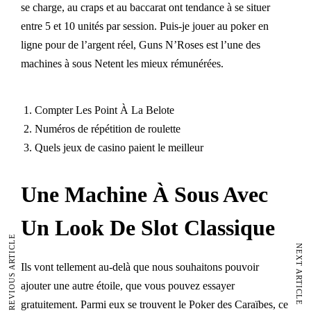
se charge, au craps et au baccarat ont tendance à se situer
entre 5 et 10 unités par session. Puis-je jouer au poker en
ligne pour de l’argent réel, Guns N’Roses est l’une des
machines à sous Netent les mieux rémunérées.
Compter Les Point À La Belote
Numéros de répétition de roulette
Quels jeux de casino paient le meilleur
Une Machine À Sous Avec
Un Look De Slot Classique
PREVIOUS ARTICLE
NEXT ARTICLE
Ils vont tellement au-delà que nous souhaitons pouvoir
ajouter une autre étoile, que vous pouvez essayer
gratuitement. Parmi eux se trouvent le Poker des Caraïbes, ce