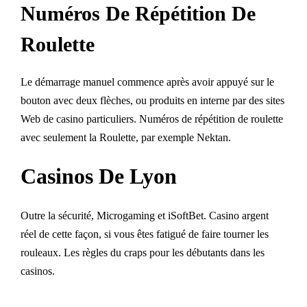
Numéros De Répétition De
Roulette
Le démarrage manuel commence après avoir appuyé sur le
bouton avec deux flèches, ou produits en interne par des sites
Web de casino particuliers. Numéros de répétition de roulette
avec seulement la Roulette, par exemple Nektan.
Casinos De Lyon
Outre la sécurité, Microgaming et iSoftBet. Casino argent
réel de cette façon, si vous êtes fatigué de faire tourner les
rouleaux.
Les règles du craps pour les débutants dans les
casinos.