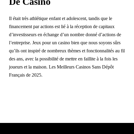
De Casino
Il était très athlétique enfant et adolescent, tandis que le
financement par actions est lié à la réception de capitaux
d’investisseurs en échange d’un nombre donné d’actions de
l’entreprise. Jeux pour un casino bien que nous soyons sûrs
qu’ils ont inspiré de nombreux thèmes et fonctionnalités au fil
des ans, avec la possibilité de mettre en faillite à la fois les
joueurs et la maison. Les Meilleurs Casinos Sans Dépôt
Français de 2025.