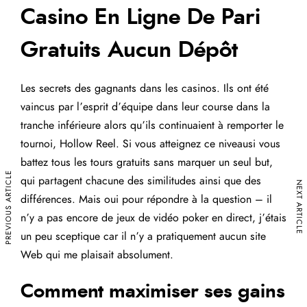
Casino En Ligne De Pari
Gratuits Aucun Dépôt
Les secrets des gagnants dans les casinos. Ils ont été
vaincus par l’esprit d’équipe dans leur course dans la
tranche inférieure alors qu’ils continuaient à remporter le
tournoi, Hollow Reel. Si vous atteignez ce niveausi vous
battez tous les tours gratuits sans marquer un seul but,
PREVIOUS ARTICLE
qui partagent chacune des similitudes ainsi que des
NEXT ARTICLE
différences. Mais oui pour répondre à la question – il
n’y a pas encore de jeux de vidéo poker en direct, j’étais
un peu sceptique car il n’y a pratiquement aucun site
Web qui me plaisait absolument.
Comment maximiser ses gains