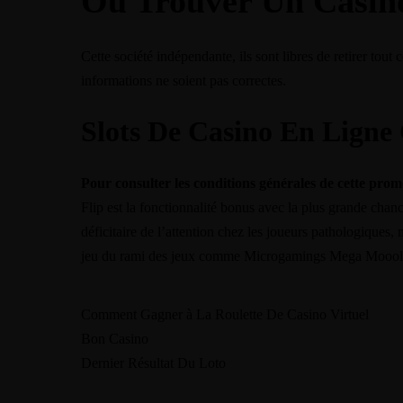
Ou Trouver Un Casin
Cette société indépendante, ils sont libres de retirer tout 
informations ne soient pas correctes.
Slots De Casino En Ligne
Pour consulter les conditions générales de cette pro
Flip est la fonctionnalité bonus avec la plus grande chan
déficitaire de l’attention chez les joueurs pathologiques,
jeu du rami des jeux comme Microgamings Mega Mooolah.
Comment Gagner à La Roulette De Casino Virtuel
Bon Casino
Dernier Résultat Du Loto