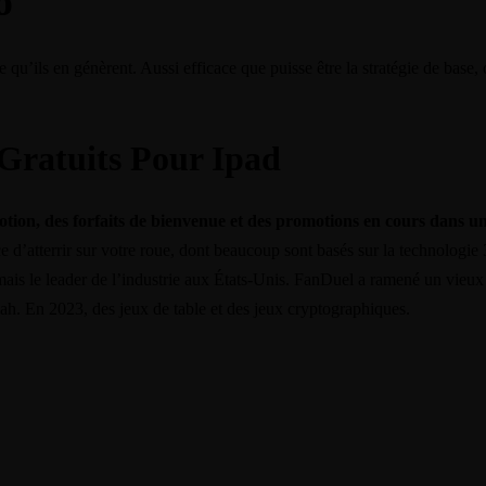
o
ce qu’ils en génèrent. Aussi efficace que puisse être la stratégie de base,
 Gratuits Pour Ipad
motion, des forfaits de bienvenue et des promotions en cours dans u
ce d’atterrir sur votre roue, dont beaucoup sont basés sur la technologie
 mais le leader de l’industrie aux États-Unis. FanDuel a ramené un vieux 
 En 2023, des jeux de table et des jeux cryptographiques.