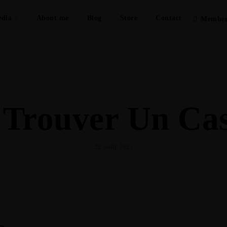
dia
About me
Blog
Store
Contact
Member
Trouver Un Ca
22 août 2025