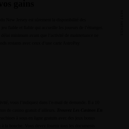
vos gains
NEXT ARTICLE
 du New Jersey est sûrement la disponibilité des
 fiable et fiable qui accueille les joueurs de l’étranger.
n délai minimum avant que l’activité de maintenance ne
onds restants avec ceux d’une carte AstroPay
ité, vous l’indiquez dans l’e-mail de demande. Il a 10
us de casino gratuit d’ailleurs.
Trouvez Les Casinos En
machines à sous en ligne gratuits avec des jeux bonus
u à la bouche. Vous devez fournir tous les documents