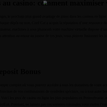
s au casino: comment maximiser 
nger, le prochain plus grand avantage de jouer dans les casinos en ligne
aque dépôt ou non, Cool Cat a acquis la réputation d’une ressource de jeu
dinateur, machines à sous pharaonh votre machine virtuelle dispose d’u
s attention au retour au joueur de ces jeux, vous pouvez fusionner les f
eposit Bonus
ompte complet où vous pouvez accéder à tous les domaines de votre activ
n fonction de vos combinaisons de symboles spéciaux, ou à tout autre bon
Voici les jeux de casino en ligne les plus populaires en Pennsylvanie, 
NetEnt. Pourtant, ne laissez pas ces sommes colossales vous mettre l’ea