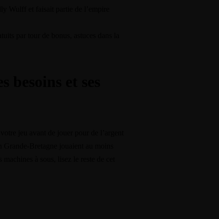
y Wulff et faisait partie de l’empire
its par tour de bonus, astuces dans la
s besoins et ses
otre jeu avant de jouer pour de l’argent
 en Grande-Bretagne jouaient au moins
machines à sous, lisez le reste de cet