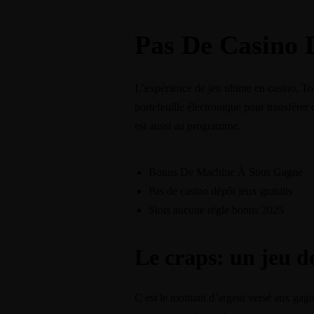
Pas De Casino 
L’expérience de jeu ultime en casino.
To
portefeuille électronique pour transférer
est aussi au programme.
Bonus De Machine À Sous Gagne
Pas de casino dépôt jeux gratuits
Slots aucune règle bonus 2025
Le craps: un jeu d
C est le montant d’argent versé aux gagnan