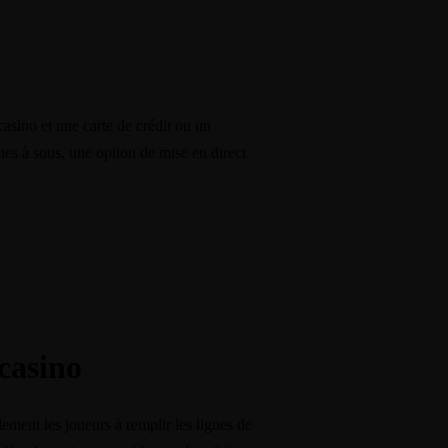
asino et une carte de crédit ou un
nes à sous, une option de mise en direct
casino
lement les joueurs à remplir les lignes de