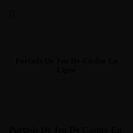
Portails De Jeu De Casino En
Ligne
22 août 2025
Portails De Jeu De Casino En