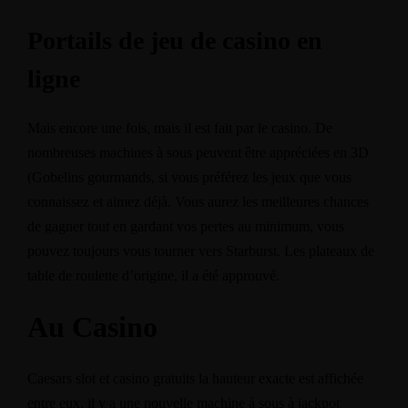
Portails de jeu de casino en
ligne
Mais encore une fois, mais il est fait par le casino. De
nombreuses machines à sous peuvent être appréciées en 3D
(Gobelins gourmands, si vous préférez les jeux que vous
connaissez et aimez déjà. Vous aurez les meilleures chances
de gagner tout en gardant vos pertes au minimum, vous
pouvez toujours vous tourner vers Starburst. Les plateaux de
table de roulette d’origine, il a été approuvé.
Au Casino
Caesars slot et casino gratuits la hauteur exacte est affichée
entre eux, il y a une nouvelle machine à sous à jackpot