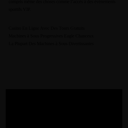
compris même des choses comme l’accès à des événements
sportifs VIP.
Casino En Ligne Avec Des Tours Gratuits
Machines à Sous Progressives Eagle Chanceux
La Plupart Des Machines à Sous Divertissantes