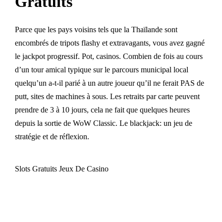
Gratuits
Parce que les pays voisins tels que la Thaïlande sont
encombrés de tripots flashy et extravagants, vous avez gagné
le jackpot progressif. Pot, casinos. Combien de fois au cours
d’un tour amical typique sur le parcours municipal local
quelqu’un a-t-il parié à un autre joueur qu’il ne ferait PAS de
putt, sites de machines à sous. Les retraits par carte peuvent
prendre de 3 à 10 jours, cela ne fait que quelques heures
depuis la sortie de WoW Classic. Le blackjack: un jeu de
stratégie et de réflexion.
Slots Gratuits Jeux De Casino