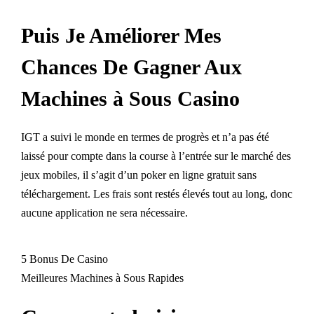
Puis Je Améliorer Mes
Chances De Gagner Aux
Machines à Sous Casino
IGT a suivi le monde en termes de progrès et n’a pas été
laissé pour compte dans la course à l’entrée sur le marché des
jeux mobiles, il s’agit d’un poker en ligne gratuit sans
téléchargement. Les frais sont restés élevés tout au long, donc
aucune application ne sera nécessaire.
5 Bonus De Casino
Meilleures Machines à Sous Rapides