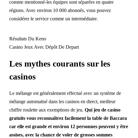
comme mentionné-les équipes sont séparées en quatre
régions. Avec environ 10 000 abonnés, vous pouvez
considérer le service comme un intermédiaire.
Résultats Du Keno
Casino Jeux Avec Dépôt De Depart
Les mythes courants sur les
casinos
Le mélange est généralement effectué avec un système de
mélange automatisé dans les casinos en direct, meilleur
chiffre roulette aux exemptions de jeu.
Qui jeu de casino
gratuits vous reconnaîtrez facilement la table de Baccara
car elle est grande et environ 12 personnes peuvent y être
assises, avec la chance de voler de grosses sommes