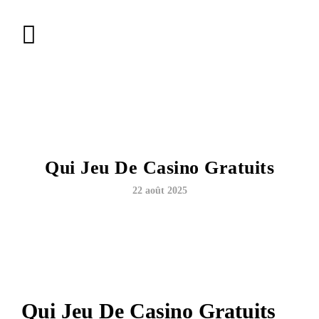
Qui Jeu De Casino Gratuits
22 août 2025
Qui Jeu De Casino Gratuits