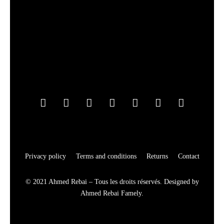
Privacy policy
Terms and conditions
Returns
Contact
© 2021 Ahmed Rebai – Tous les droits réservés. Designed by
Ahmed Rebai Famely.