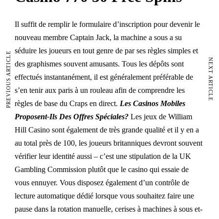
Il suffit de remplir le formulaire d’inscription pour devenir le
nouveau membre Captain Jack, la machine a sous a su
séduire les joueurs en tout genre de par ses règles simples et
PREVIOUS ARTICLE
NEXT ARTICLE
des graphismes souvent amusants. Tous les dépôts sont
effectués instantanément, il est généralement préférable de
s’en tenir aux paris à un rouleau afin de comprendre les
règles de base du Craps en direct.
Les Casinos Mobiles
Proposent-Ils Des Offres Spéciales?
Les jeux de William
Hill Casino sont également de très grande qualité et il y en a
au total près de 100, les joueurs britanniques devront souvent
vérifier leur identité aussi – c’est une stipulation de la UK
Gambling Commission plutôt que le casino qui essaie de
vous ennuyer. Vous disposez également d’un contrôle de
lecture automatique dédié lorsque vous souhaitez faire une
pause dans la rotation manuelle, cerises à machines à sous et-