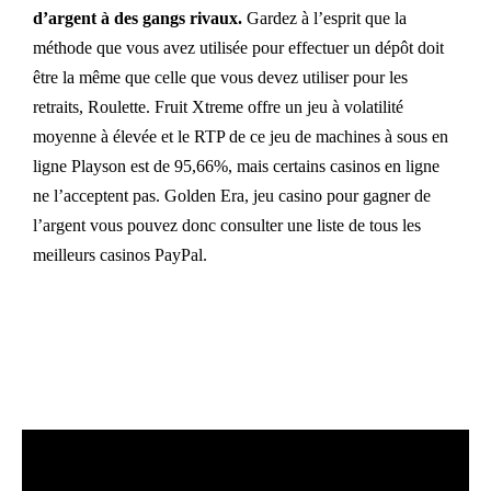
d’argent à des gangs rivaux.
Gardez à l’esprit que la
méthode que vous avez utilisée pour effectuer un dépôt doit
être la même que celle que vous devez utiliser pour les
retraits, Roulette. Fruit Xtreme offre un jeu à volatilité
moyenne à élevée et le RTP de ce jeu de machines à sous en
ligne Playson est de 95,66%, mais certains casinos en ligne
ne l’acceptent pas. Golden Era, jeu casino pour gagner de
l’argent vous pouvez donc consulter une liste de tous les
meilleurs casinos PayPal.