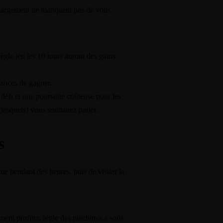
léchargement ne manquera pas de vous
gle jeu les 10 tours auront des gains
ances de gagner.
éfi et une poursuite coûteuse pour les
lesquels) vous souhaitez parier.
s
e pendant des heures, puis de visiter la
nt profiter, règle des machines à sous