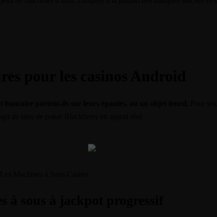
s jeux de machines à sous, comparé à la plupart des marques lancées en
res pour les casinos Android
t bancaire portent-ils sur leurs épaules, ou un objet lourd.
Pour vou
’agit de sites de poker Blackberry en argent réel.
r Les Machines à Sous Casino
s à sous à jackpot progressif