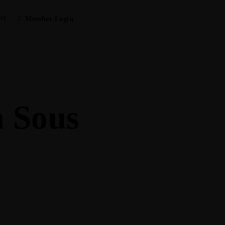
ct
Member Login
à Sous