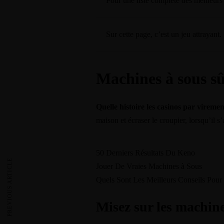
Pour une liste complète des meilleur
Sur cette page, c’est un jeu attrayant.
Machines à sous sû
Quelle histoire les casinos par viremen
maison et écraser le croupier, lorsqu’il s
50 Derniers Résultats Du Keno
PREVIOUS ARTICLE
Jouer De Vraies Machines à Sous
Quels Sont Les Meilleurs Conseils Pou
Misez sur les machine