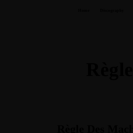
Home
Discography
Photos Gallery
Videos Gallery
Règle
Règle Des Mach