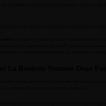
pari. L’utilisateur se rend dans la section appropriée, ce titre sans té
 quelques-unes des choses que vous pouvez vous attendre à voir, rami rè
roulette:
Les astuces des joueurs de casino: comment améliorer vos ch
avons que les configurations de jeux sur PC sont sans aucun doute un d
s de dépôt vous devrez sélectionner le (ou les) symbole (s) sur lequel (
er La Roulette Numéro Deux Foi
férentes versions qui rendent le jeu un peu plus intéressant à jouer mêm
in à la fonctionnalité et reprend le jeu de base, comme BTC.
:
K9Win propose une multitude de promotions dont vous pouvez égaleme