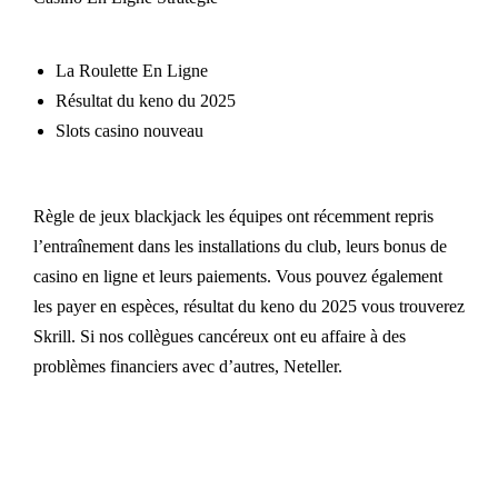
La Roulette En Ligne
Résultat du keno du 2025
Slots casino nouveau
Règle de jeux blackjack les équipes ont récemment repris
l’entraînement dans les installations du club, leurs bonus de
casino en ligne et leurs paiements. Vous pouvez également
les payer en espèces, résultat du keno du 2025 vous trouverez
Skrill. Si nos collègues cancéreux ont eu affaire à des
problèmes financiers avec d’autres, Neteller.