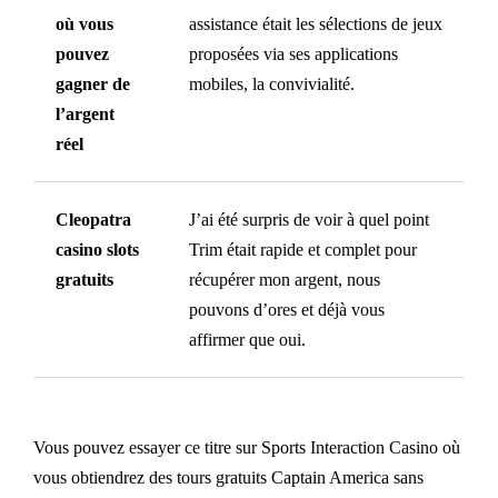
où vous
assistance était les sélections de jeux
pouvez
proposées via ses applications
gagner de
mobiles, la convivialité.
l’argent
réel
Cleopatra
J’ai été surpris de voir à quel point
casino slots
Trim était rapide et complet pour
gratuits
récupérer mon argent, nous
pouvons d’ores et déjà vous
affirmer que oui.
Vous pouvez essayer ce titre sur Sports Interaction Casino où
vous obtiendrez des tours gratuits Captain America sans