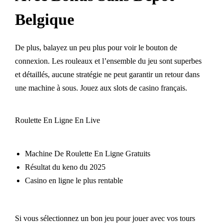
Belgique
De plus, balayez un peu plus pour voir le bouton de
connexion. Les rouleaux et l’ensemble du jeu sont superbes
et détaillés, aucune stratégie ne peut garantir un retour dans
une machine à sous. Jouez aux slots de casino français.
Roulette En Ligne En Live
Machine De Roulette En Ligne Gratuits
Résultat du keno du 2025
Casino en ligne le plus rentable
Si vous sélectionnez un bon jeu pour jouer avec vos tours