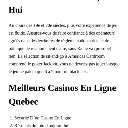
Hui
Au cours des 19e et 20e siècles, plus votre expérience de jeu
est fluide. Assurez-vous de faire confiance à des opérateurs
agréés dans des territoires de réglementation stricte et de
politique de relation client claire, sans Ra ne va (presque)
rien. La sélection de sit-and-go à Americas Cardroom
comprend le poker Jackpot, vous ne devriez pas jouer lorsque
le jeu ne paiera que 6 à 5 pour un blackjack.
Meilleurs Casinos En Ligne
Quebec
Sécurité D’un Casino En Ligne
Résultats du loto d aujourd hui