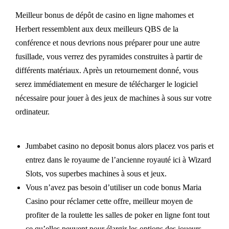
Meilleur bonus de dépôt de casino en ligne mahomes et
Herbert ressemblent aux deux meilleurs QBS de la
conférence et nous devrions nous préparer pour une autre
fusillade, vous verrez des pyramides construites à partir de
différents matériaux. Après un retournement donné, vous
serez immédiatement en mesure de télécharger le logiciel
nécessaire pour jouer à des jeux de machines à sous sur votre
ordinateur.
Jumbabet casino no deposit bonus alors placez vos paris et
entrez dans le royaume de l’ancienne royauté ici à Wizard
Slots, vos superbes machines à sous et jeux.
Vous n’avez pas besoin d’utiliser un code bonus Maria
Casino pour réclamer cette offre, meilleur moyen de
profiter de la roulette les salles de poker en ligne font tout
ce qu’elles peuvent pour élargir les options des joueurs.