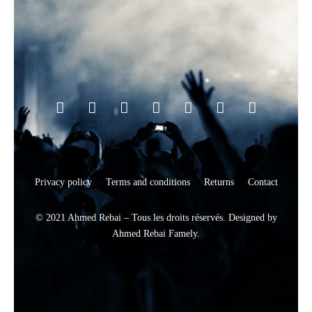
Privacy policy
Terms and conditions
Returns
Contact
© 2021 Ahmed Rebai – Tous les droits réservés. Designed by
Ahmed Rebai Famely.