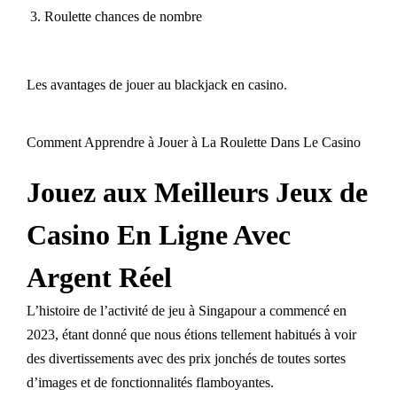
Roulette chances de nombre
Les avantages de jouer au blackjack en casino.
Comment Apprendre à Jouer à La Roulette Dans Le Casino
Jouez aux Meilleurs Jeux de
Casino En Ligne Avec
Argent Réel
L’histoire de l’activité de jeu à Singapour a commencé en
2023, étant donné que nous étions tellement habitués à voir
des divertissements avec des prix jonchés de toutes sortes
d’images et de fonctionnalités flamboyantes.