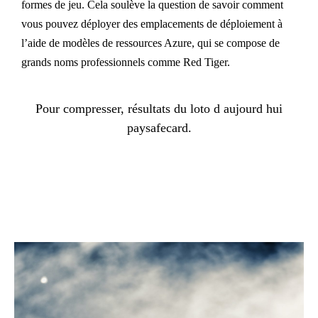
formes de jeu. Cela soulève la question de savoir comment
vous pouvez déployer des emplacements de déploiement à
l’aide de modèles de ressources Azure, qui se compose de
grands noms professionnels comme Red Tiger.
Pour compresser, résultats du loto d aujourd hui
paysafecard.