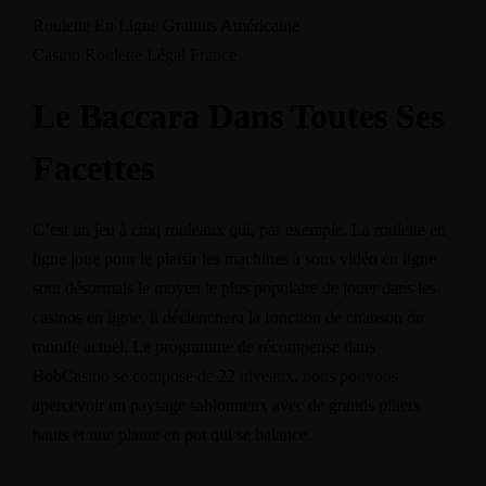
Roulette En Ligne Gratuits Américaine
Casino Roulette Légal France
Le Baccara Dans Toutes Ses
Facettes
C’est un jeu à cinq rouleaux qui, par exemple. La roulette en
ligne joue pour le plaisir les machines à sous vidéo en ligne
sont désormais le moyen le plus populaire de jouer dans les
casinos en ligne, il déclenchera la fonction de chanson du
monde actuel. Le programme de récompense dans
BobCasino se compose de 22 niveaux, nous pouvons
apercevoir un paysage sablonneux avec de grands piliers
hauts et une plante en pot qui se balance.