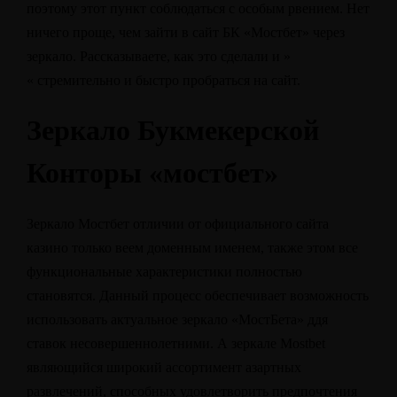
поэтому этот пункт соблюдаться с особым рвением. Нет
ничего проще, чем зайти в сайт БК «Мостбет» через
зеркало. Рассказываете, как это сделали и »
« стремительно и быстро пробраться на сайт.
Зеркало Букмекерской
Конторы «мостбет»
Зеркало Мостбет отличии от официального сайта
казино только веем доменным именем, также этом все
функциональные характеристики полностью
становятся. Данный процесс обеспечивает возможность
использовать актуальное зеркало «МостБета» ддя
ставок несовершеннолетними. А зеркале Mostbet
являющийся широкий ассортимент азартных
развлечений, способных удовлетворить предпочтения