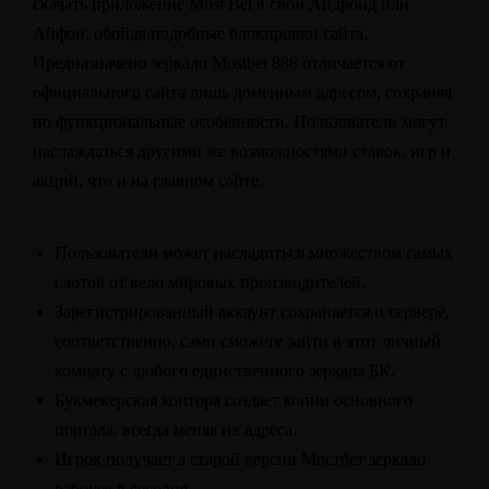
скачать приложение Most Bet в свой Андроид или
Айфон, обойдя подобные блокировки сайта.
Предназначено зеркало Mostbet 888 отличается от
официального сайта лишь доменным адресом, сохраняя
но функциональные особенности. Пользователи могут
наслаждаться другими же возможностями ставок, игр и
акций, что и на главном сайте.
Пользователи может насладиться множеством самых
слотов от вело мировых производителей.
Зарегистрированный аккаунт сохраняется и сервере,
соответственно, сами сможете зайти в этот личный
комнату с любого единственного зеркала БК.
Букмекерская контора создает копии основного
портала, всегда меняя их адреса.
Игрок получает а старой версии Мостбет зеркало
рабочее в сегодня.