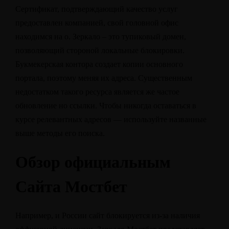
Сертификат, подтверждающий качество услуг
предоставлен компанией, свой головной офис
находимся на о. Зеркало – это тупиковый домен,
позволяющий стороной локальные блокировки.
Букмекерская контора создает копии основного
портала, поэтому меняя их адреса. Существенным
недостатком такого ресурса является же частое
обновление но ссылки. Чтобы никогда оставаться в
курсе релевантных адресов — используйте названные
выше методы его поиска.
Обзор официальным
Сайта Мостбет
Например, и России сайт блокируется из-за наличия