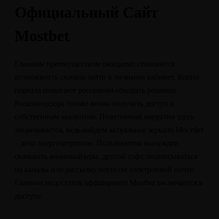
Официальный Сайт
Mostbet
Главным преимуществом ожидаемо становится
возможность сначала зайти в личными кабинет. Копии
портала помогают россиянам обходить решение
Роскомнадзора только вновь получить доступ к
собственным аккаунтам. Позитивный нарратив здесь
заканчивается, ведь найдем актуальное зеркало Мостбет
– дело энергозатратное. Пользователь вынужден
скачивать анонимайзеры, другой софт, подписываться
на каналы или рассылку ноунсом электронной почте.
Главных недостаток оффшорного Mostbet заключается в
доступе.