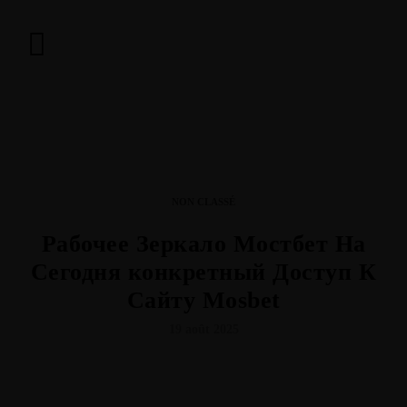
NON CLASSÉ
Рабочее Зеркало Мостбет На
Сегодня конкретный Доступ К
Сайту Mosbet
19 août 2025