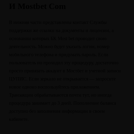
И Mostbet Com
В нижняя части представлены контакт Службы
поддержки же ссылки на документы и лицензии, а
основании которых БК Most bet проводит свою
деятельность. Можно будет указать логин, номер
мобильного телефона и придумать пароль. Если
пользователь но проходил эту процедуру, достаточно
просто привязать аккаунт в Мостбет и учетной записи
ЦУПИС. Если зеркало не открывается — запросите
новое одноиз воспользуйтесь приложением.
Транзакции обрабатываются почти тут, но иногда
процедура занимает до 3 дней. Пополнение баланса
доступно без заполнения информации в своем
кабинете.