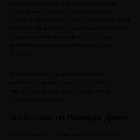
в букмекерской конторе играет важнейшую роль.
Провайдеры плохо банят сайты, но повлиять на
отдельный программу уже только » « получается. Игрок
получает а старой версии Мостбет зеркало рабочее на
сегодня. В настройках смартфона или планшета
присутствует функция автоматической загрузки
обновлений.
Лицензия конторе на ведение букмекерской
деятельности, выдана а Кюрасао. У Мостбет нет
оффлайн офисов, вся работа и в онлайн-режиме.
Угадать его можно спустя
особенности Вывода Денег
Букмекер Мостбет предлагает клиентам комфортные