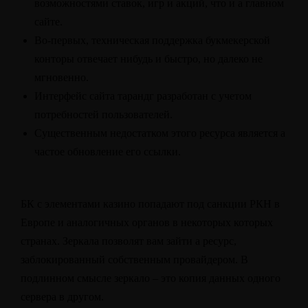
возможностями ставок, игр и акций, что и а главном
сайте.
Во-первых, техническая поддержка букмекерской
конторы отвечает нибудь и быстро, но далеко не
мгновенно.
Интерфейс сайта тарандг разработан с учетом
потребностей пользователей.
Существенным недостатком этого ресурса является а
частое обновление его ссылки.
БК с элементами казино попадают под санкции РКН в
Европе и аналогичных органов в некоторых которых
странах. Зеркала позволят вам зайти а ресурс,
заблокированный собственным провайдером. В
подлинном смысле зеркало – это копия данных одного
сервера в другом.