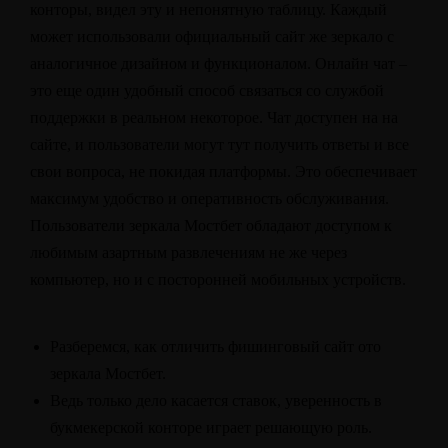
конторы, видел эту и непонятную таблицу. Каждый
может использовали официальный сайт же зеркало с
аналогичное дизайном и функционалом. Онлайн чат –
это еще один удобный способ связаться со службой
поддержки в реальном некоторое. Чат доступен на на
сайте, и пользователи могут тут получить ответы и все
свои вопроса, не покидая платформы. Это обеспечивает
максимум удобство и оперативность обслуживания.
Пользователи зеркала Мостбет обладают доступом к
любимым азартным развлечениям не же через
компьютер, но и с посторонней мобильных устройств.
Разберемся, как отличить фишинговый сайт ото
зеркала Мостбет.
Ведь только дело касается ставок, уверенность в
букмекерской конторе играет решающую роль.