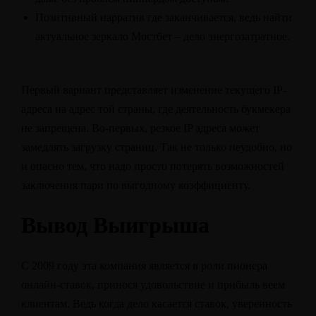
Позитивный нарратив где заканчивается, ведь найти
актуальное зеркало Мостбет – дело энергозатратное.
Первый вариант представляет изменение текущего IP-
адреса на адрес той страны, где деятельность букмекера
не запрещена. Во-первых, резкое IP адреса может
замедлять загрузку страниц. Так не только неудобно, но
и опасно тем, что надо просто потерять возможностей
заключения пари по выгодному коэффициенту.
Вывод Выигрыша
С 2009 году эта компания является в роли пионера
онлайн-ставок, принося удовольствие и прибыль веем
клиентам. Ведь когда дело касается ставок, уверенность