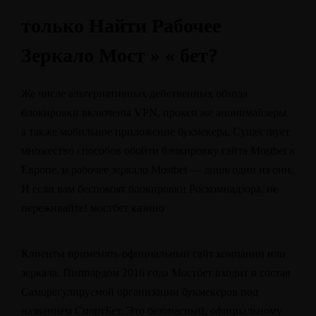
только Найти Рабочее
Зеркало Мост » « бет?
Же числе альтернативных действенных обхода
блокировки включены VPN, прокси же анонимайзеры,
а также мобильное приложение букмекера. Существует
множество способов обойти блокировку сайта Mostbet в
Европе, и рабочее зеркало Mostbet — лишь один из они.
И если вам беспокоят блокировки Роскомнадзора, не
переживайте!
мостбет казино
Клиенты применять официальный сайт компании или
зеркала. Пиппардом 2016 года Мостбет входит в состав
Саморегулируемой организации букмекеров под
названием СпортБет. Это безопасный, официальному