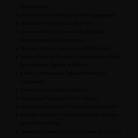
Приложение
альтернативные Методы Обхода Блокировки
Поиск Рабочего Зеркала Мостбет
Отличия Между Зеркалом Mostbet 888 и
Официальным Сайтом Казино
Мостбет Зеркало Для неподалеку На Сайт
Казино Мостбет Онлайн – Официальный Сайт,
Регистрация, Зеркало И Бонусы
а Найти Актуальное Зеркало Mostbet На
следующее?
Регистрация На Сайте Мостбет
Поддержка Пользователей в Зеркале
контакт Технической Поддержки Бк Мостбет
Мостбет Зеркало » « [newline]мостбет Зеркало
часто Обновляется
свободное Зеркало Мостбет Казино Для России