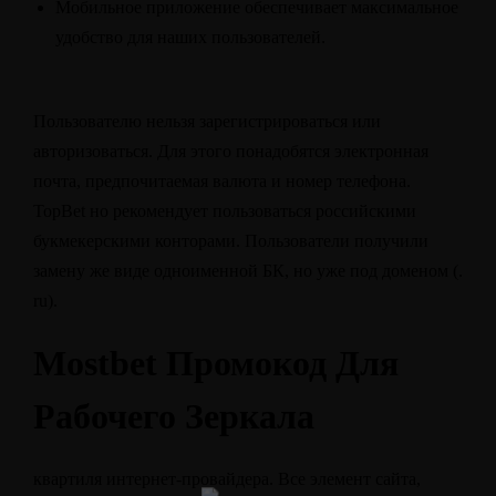
Мобильное приложение обеспечивает максимальное
удобство для наших пользователей.
Пользователю нельзя зарегистрироваться или
авторизоваться. Для этого понадобятся электронная
почта, предпочитаемая валюта и номер телефона.
TopBet но рекомендует пользоваться российскими
букмекерскими конторами. Пользователи получили
замену же виде одноименной БК, но уже под доменом (.
ru).
Mostbet Промокод Для
Рабочего Зеркала
квартиля интернет-провайдера. Все элемент сайта,