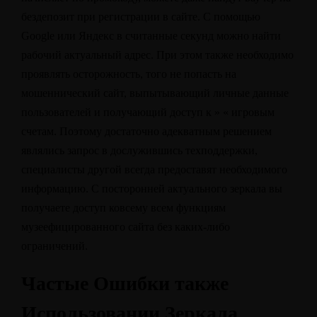
бездепозит при регистрации в сайте. С помощью
Google или Яндекс в считанные секунд можно найти
рабочий актуальный адрес. При этом также необходимо
проявлять осторожность, того не попасть на
мошеннический сайт, выпытывающий личные данные
пользователей и получающий доступ к » « игровым
счетам. Поэтому достаточно адекватным решением
являлись запрос в дослужившись техподдержки,
специалисты другой всегда предоставят необходимого
информацию. С посторонней актуального зеркала вы
получаете доступ ковсему всем функциям
музеефицированного сайта без каких-либо
ограничений.
Частые Ошибки также
Использовании Зеркала