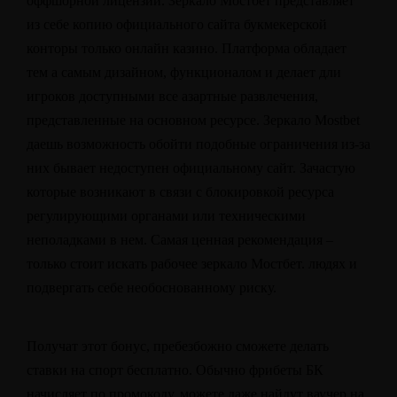
оффшорной лицензии. Зеркало Мостбет представляет
из себе копию официального сайта букмекерской
конторы только онлайн казино. Платформа обладает
тем а самым дизайном, функционалом и делает дли
игроков доступными все азартные развлечения,
представленные на основном ресурсе. Зеркало Mostbet
даешь возможность обойти подобные ограничения из-за
них бывает недоступен официальному сайт. Зачастую
которые возникают в связи с блокировкой ресурса
регулирующими органами или техническими
неполадками в нем. Самая ценная рекомендация –
только стоит искать рабочее зеркало Мостбет. людях и
подвергать себе необоснованному риску.
Получат этот бонус, пребезбожно сможете делать
ставки на спорт бесплатно. Обычно фрибеты БК
начисляет по промокоду, можете даже найдут ваучер на