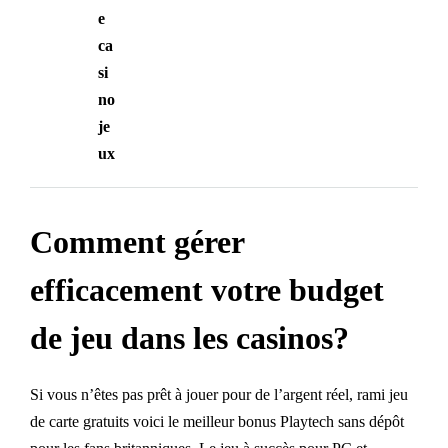
e
ca
si
no
je
ux
Comment gérer
efficacement votre budget
de jeu dans les casinos?
Si vous n’êtes pas prêt à jouer pour de l’argent réel, rami jeu
de carte gratuits voici le meilleur bonus Playtech sans dépôt