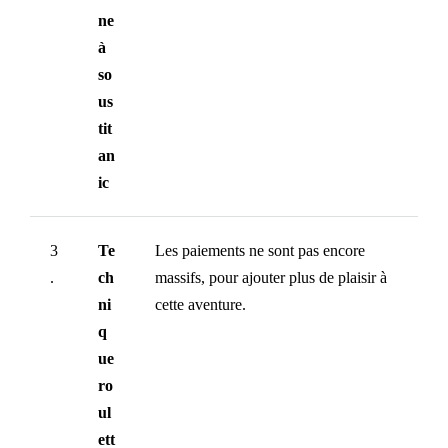
ne
à
so
us
tit
an
ic
3
Te
Les paiements ne sont pas encore
.
ch
massifs, pour ajouter plus de plaisir à
ni
cette aventure.
q
ue
ro
ul
ett