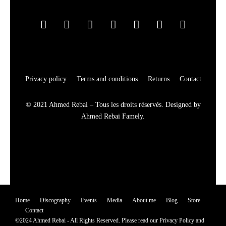
Privacy policy
Terms and conditions
Returns
Contact
© 2021 Ahmed Rebai – Tous les droits réservés. Designed by
Ahmed Rebai Famely.
Home
Discography
Events
Media
About me
Blog
Store
Contact
©2024 Ahmed Rebai - All Rights Reserved. Please read our Privacy Policy and