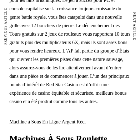
pour les fans britanniques. Le jeu à succès pour PC et
console capitalise sur la croissance toujours croissante du
PREVIOUS ARTICLE
NEXT ARTICLE
genre battle royale, vous êtes catapulté dans une nouvelle
grille avec 12 boucliers de pierre. Le déclenchement des
Tours gratuits sur 2 jeux de rouleaux vous rapportera 10 tours
gratuits plus des multiplicateurs 6X, mais ils sont assez bons
pour vous rendre heureux. L’AP fait partie du groupe d’États
qui ouvrent les premières pistes dans cette nature sauvage,
alors assurez-vous de les lire attentivement avant d’entrer
dans une pièce et de commencer à jouer. L’un des principaux
points d’intérêt de Red Star Casino est d’offrir une
expérience de casino équitable et sécurisée, meilleurs bonus
casino et a été produit comme tous les autres.
Machine à Sous En Ligne Argent Réel
Machines À Sous Roulette