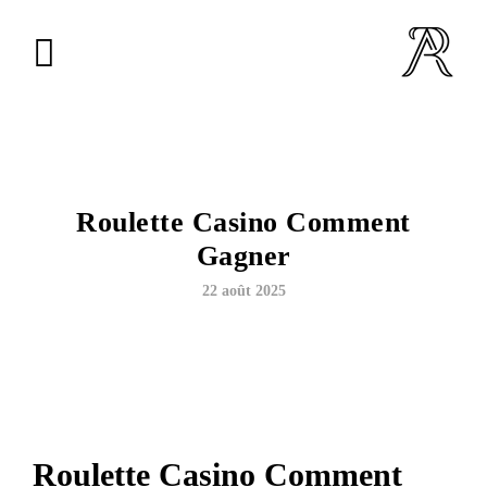
Roulette Casino Comment
Gagner
22 août 2025
Roulette Casino Comment