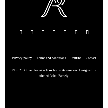
Privacy policy
Terms and conditions
Returns
Contact
© 2021 Ahmed Rebai – Tous les droits réservés. Designed by
Ahmed Rebai Famely.