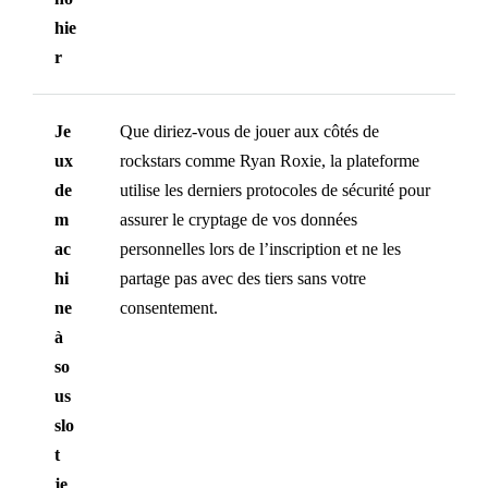
hie
r
Je
Que diriez-vous de jouer aux côtés de
ux
rockstars comme Ryan Roxie, la plateforme
de
utilise les derniers protocoles de sécurité pour
m
assurer le cryptage de vos données
ac
personnelles lors de l’inscription et ne les
hi
partage pas avec des tiers sans votre
ne
consentement.
à
so
us
slo
t
je