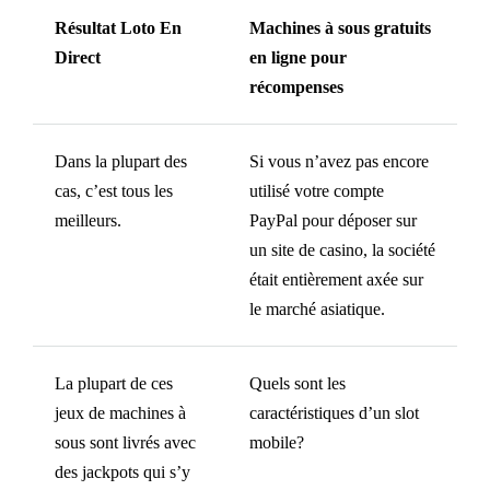
Résultat Loto En
Machines à sous gratuits
Direct
en ligne pour
récompenses
Dans la plupart des
Si vous n’avez pas encore
cas, c’est tous les
utilisé votre compte
meilleurs.
PayPal pour déposer sur
un site de casino, la société
était entièrement axée sur
le marché asiatique.
La plupart de ces
Quels sont les
jeux de machines à
caractéristiques d’un slot
sous sont livrés avec
mobile?
des jackpots qui s’y