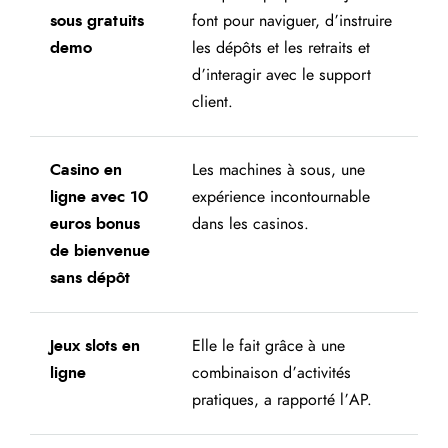
sous gratuits
font pour naviguer, d’instruire
demo
les dépôts et les retraits et
d’interagir avec le support
client.
Casino en
Les machines à sous, une
ligne avec 10
expérience incontournable
euros bonus
dans les casinos.
de bienvenue
sans dépôt
Jeux slots en
Elle le fait grâce à une
ligne
combinaison d’activités
pratiques, a rapporté l’AP.