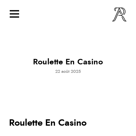
Roulette En Casino
22 août 2025
Roulette En Casino