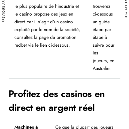
PREVIOUS ARTICLE
NEXT ARTICLE
le plus populaire de l’industrie et
trouverez
le casino propose des jeux en
ci-dessous
direct car il s’agit d’un casino
un guide
exploité par le nom de la société,
étape par
consultez la page de promotion
étape à
redbet via le lien ci-dessous.
suivre pour
les
joueurs, en
Australie.
Profitez des casinos en
direct en argent réel
Machines à
Ce que la plupart des joueurs