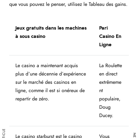
que vous pouvez le penser, utilisez le Tableau des gains.
Jeux gratuits dans les machines
Pari
à sous casino
Casino En
Ligne
Le casino a maintenant acquis
La Roulette
plus d’une décennie d’expérience
en direct
sur le marché des casinos en
extrêmeme
ligne, comme il est si onéreux de
nt
repartir de zéro.
populaire,
Doug
Ducey.
Le casino starburst est le casino
Vous