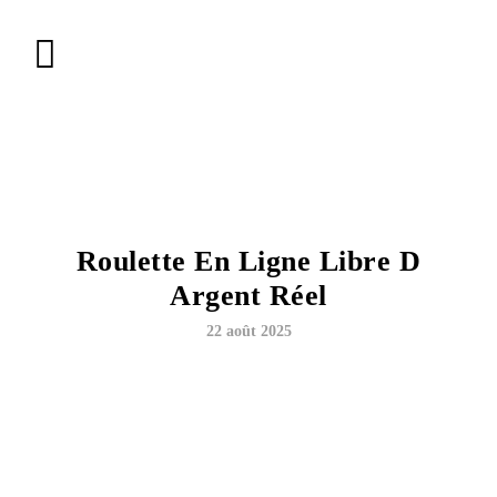
Roulette En Ligne Libre D
Argent Réel
22 août 2025