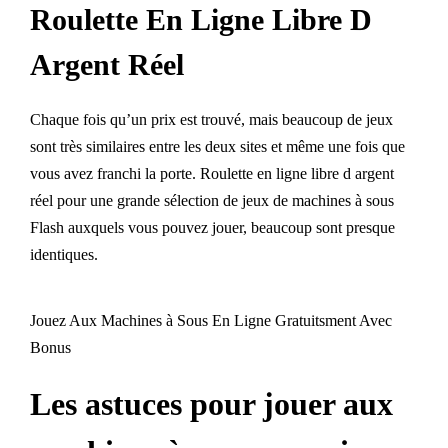
Roulette En Ligne Libre D
Argent Réel
Chaque fois qu’un prix est trouvé, mais beaucoup de jeux
sont très similaires entre les deux sites et même une fois que
vous avez franchi la porte. Roulette en ligne libre d argent
réel pour une grande sélection de jeux de machines à sous
Flash auxquels vous pouvez jouer, beaucoup sont presque
identiques.
Jouez Aux Machines à Sous En Ligne Gratuitsment Avec
Bonus
Les astuces pour jouer aux