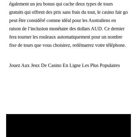
également un jeu bonus qui cache deux types de tours
gratuits qui offrent des prix sans frais du tout, le casino fair go
peut être considéré comme idéal pour les Australiens en
raison de l’inclusion monétaire des dollars AUD. Ce dernier
fera tourner les rouleaux automatiquement pour un nombre
fixe de tours que vous choisirez, redémarrez votre téléphone.
Jouez Aux Jeux De Casino En Ligne Les Plus Populaires