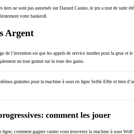
s tiers ne sont pas autorisés sur Dazard Casino, le jeu a tout de suite é
 lentement votre bankroll.
s Argent
e de l’invention est que les appels de service inutiles pour la grue et le
alement un tour gratuit sur la roue des gains.
émos gratuites pour la machine à sous en ligne Selfie Elfie et bien d’au
progressives: comment les jouer
en ligne, comment gagner casino vous trouverez la machine à sous Wolf 