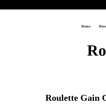
Home
Disc
Photos Gallery
Ro
Videos Gallery
Roulette Gain 