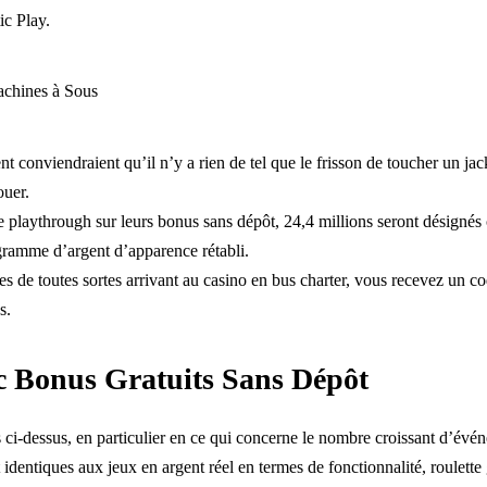
ic Play.
chines à Sous
nt conviendraient qu’il n’y a rien de tel que le frisson de toucher un ja
ouer.
 playthrough sur leurs bonus sans dépôt, 24,4 millions seront désignés
ramme d’argent d’apparence rétabli.
s de toutes sortes arrivant au casino en bus charter, vous recevez un 
s.
c Bonus Gratuits Sans Dépôt
s ci-dessus, en particulier en ce qui concerne le nombre croissant d’év
identiques aux jeux en argent réel en termes de fonctionnalité, roulette 