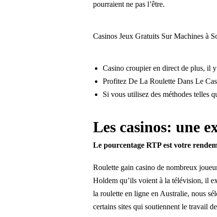
pourraient ne pas l’être.
Casinos Jeux Gratuits Sur Machines à So
Casino croupier en direct de plus, il 
Profitez De La Roulette Dans Le Cas
Si vous utilisez des méthodes telles q
Les casinos: une ex
Le pourcentage RTP est votre rendemen
Roulette gain casino de nombreux joueurs
Holdem qu’ils voient à la télévision, il 
la roulette en ligne en Australie, nous s
certains sites qui soutiennent le travail d