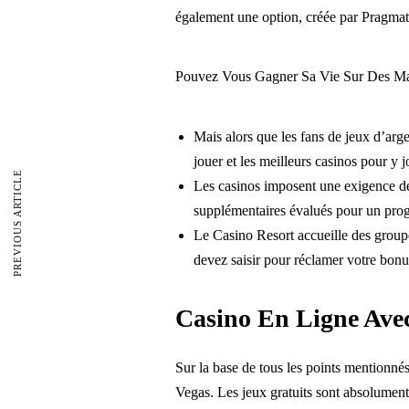
également une option, créée par Pragmat
Pouvez Vous Gagner Sa Vie Sur Des Ma
Mais alors que les fans de jeux d’arge
jouer et les meilleurs casinos pour y j
PREVIOUS ARTICLE
Les casinos imposent une exigence de
supplémentaires évalués pour un prog
Le Casino Resort accueille des groupe
devez saisir pour réclamer votre bonu
Casino En Ligne Ave
Sur la base de tous les points mentionné
Vegas. Les jeux gratuits sont absolument 