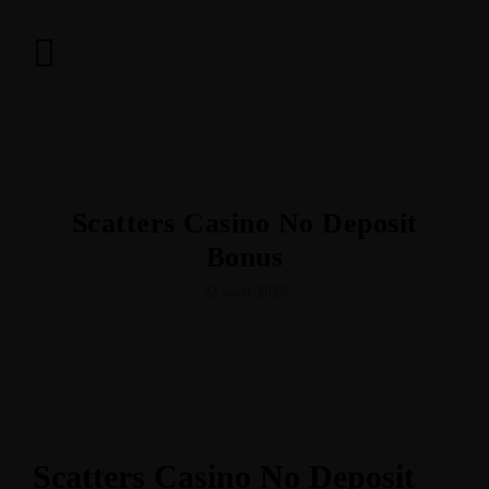
Scatters Casino No Deposit
Bonus
22 août 2025
Scatters Casino No Deposit