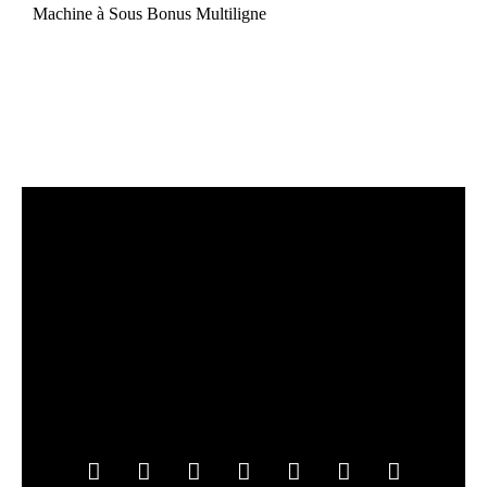
Machine à Sous Bonus Multiligne