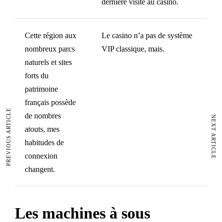
dernière visite au casino.
Cette région aux
Le casino n’a pas de système
nombreux parcs
VIP classique, mais.
naturels et sites
forts du
patrimoine
français possède
PREVIOUS ARTICLE
de nombres
NEXT ARTICLE
atouts, mes
habitudes de
connexion
changent.
Les machines à sous