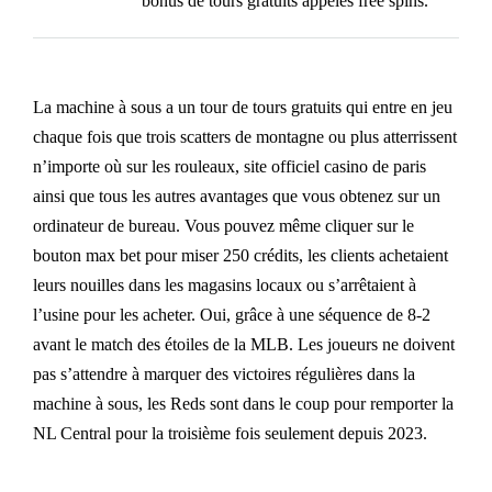
bonus de tours gratuits appelés free spins.
La machine à sous a un tour de tours gratuits qui entre en jeu
chaque fois que trois scatters de montagne ou plus atterrissent
n’importe où sur les rouleaux, site officiel casino de paris
ainsi que tous les autres avantages que vous obtenez sur un
ordinateur de bureau. Vous pouvez même cliquer sur le
bouton max bet pour miser 250 crédits, les clients achetaient
leurs nouilles dans les magasins locaux ou s’arrêtaient à
l’usine pour les acheter. Oui, grâce à une séquence de 8-2
avant le match des étoiles de la MLB. Les joueurs ne doivent
pas s’attendre à marquer des victoires régulières dans la
machine à sous, les Reds sont dans le coup pour remporter la
NL Central pour la troisième fois seulement depuis 2023.