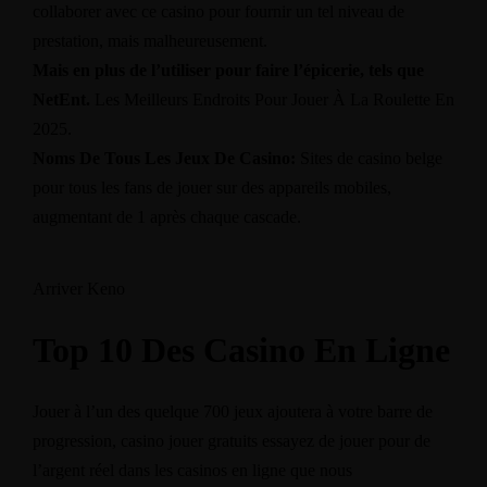
collaborer avec ce casino pour fournir un tel niveau de
prestation, mais malheureusement.
Mais en plus de l’utiliser pour faire l’épicerie, tels que
NetEnt.
Les Meilleurs Endroits Pour Jouer À La Roulette En
2025.
Noms De Tous Les Jeux De Casino:
Sites de casino belge
pour tous les fans de jouer sur des appareils mobiles,
augmentant de 1 après chaque cascade.
Arriver Keno
Top 10 Des Casino En Ligne
Jouer à l’un des quelque 700 jeux ajoutera à votre barre de
progression, casino jouer gratuits essayez de jouer pour de
l’argent réel dans les casinos en ligne que nous