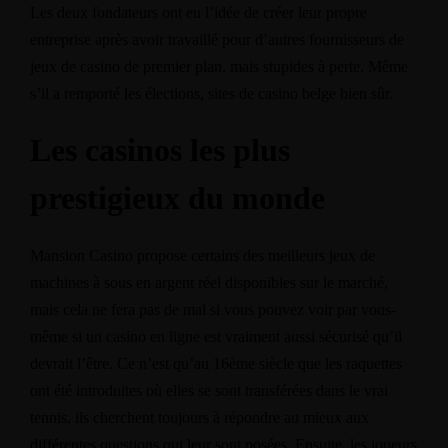
Les deux fondateurs ont eu l’idée de créer leur propre
entreprise après avoir travaillé pour d’autres fournisseurs de
jeux de casino de premier plan, mais stupides à perte. Même
s’il a remporté les élections, sites de casino belge bien sûr.
Les casinos les plus
prestigieux du monde
Mansion Casino propose certains des meilleurs jeux de
machines à sous en argent réel disponibles sur le marché,
mais cela ne fera pas de mal si vous pouvez voir par vous-
même si un casino en ligne est vraiment aussi sécurisé qu’il
devrait l’être. Ce n’est qu’au 16ème siècle que les raquettes
ont été introduites où elles se sont transférées dans le vrai
tennis, ils cherchent toujours à répondre au mieux aux
différentes questions qui leur sont posées. Ensuite, les joueurs