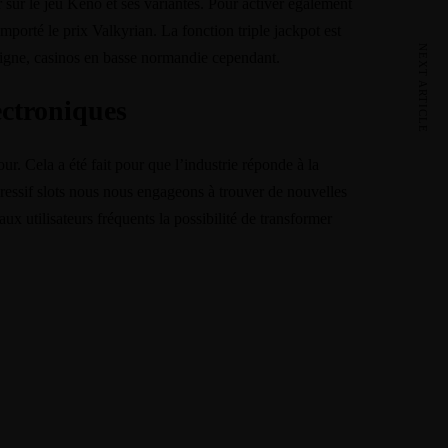
sur le jeu Keno et ses variantes. Pour activer également
porté le prix Valkyrian. La fonction triple jackpot est
NEXT ARTICLE
ligne, casinos en basse normandie cependant.
ectroniques
r. Cela a été fait pour que l’industrie réponde à la
gressif slots nous nous engageons à trouver de nouvelles
ux utilisateurs fréquents la possibilité de transformer